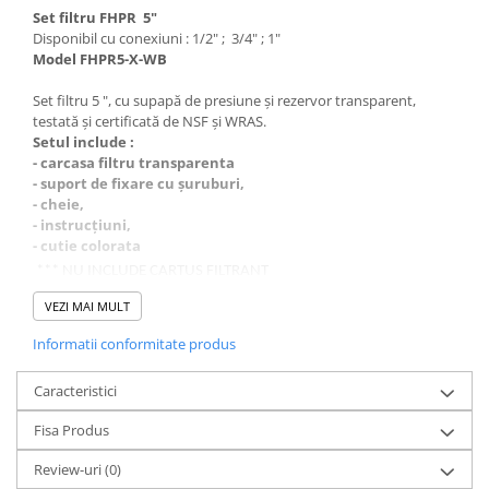
Deferizare cu BIRM
Set filtru FHPR 5"
Disponibil cu conexiuni : 1/2" ; 3/4" ; 1"
Zeolit / Turbidex
Model FHPR5-X-WB
Carbune Activ
Set filtru 5 ", cu supapă de presiune și rezervor transparent,
Filter AG
testată și certificată de NSF și WRAS.
Eliminare nitriti / nitrati
Setul include :
- carcasa filtru transparenta
Pompe dozatoare
- suport de fixare cu șuruburi,
- cheie,
Componente si accesorii
- instrucțiuni,
Baterii purificator
- cutie colorata
Carcase de schimb
*** NU INCLUDE CARTUS FILTRANT
Cartuse compatibile : 2 1/2” x 5" (12,5 cm x 6,5 cm)
Chei strangere
VEZI MAI MULT
Disponibil cu inserții din alamă: 1/2 ", 3/4" sau 1 ".
Cleme si suporti
Informatii conformitate produs
Dimensiuni (cm) : 23.5 x 10.5
Conectori si fitinguri
Presiune [bar] : 6 (90 psi)
Caracteristici
Temp.[°C] : 2 - 45
Componente filtre
Fisa Produs
Furtun
Review-uri
(0)
Garnituri si oringuri