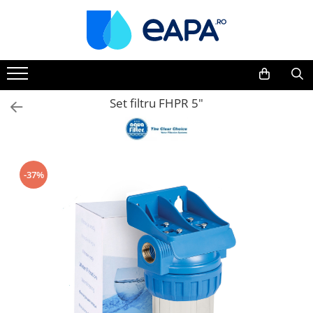
Toate Produsele
Dedurizare
Dedurizator tip Cabinet
Set filtru FHPR 5"
Dedurizator Simplex
Dedurizator Duplex
Carcase si filtre
-37%
Filtre 5"
Filtre 10"
Filtre 20" slim
Filtre Big Blue 10"
Filtre Big Blue 20"
Filtre Cintropur
Sisteme duplex / triplex