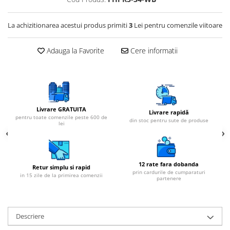
Cartuse atipice
Lampi UV de schimb
La achizitionarea acestui produs primiti
3
Lei pentru comenzile viitoare
Sisteme de filtrare
Microfiltrare
Adauga la Favorite
Cere informatii
Ultrafiltrare
Sterilizare cu UV
Dozatoare
Livrare GRATUITA
Osmoza inversa
Livrare rapidă
pentru toate comenzile peste 600 de
din stoc pentru sute de produse
Sisteme fara pompa de presiune
lei
Sisteme cu pompa de presiune
Sisteme cu flux direct
12 rate fara dobanda
Retur simplu si rapid
Sisteme profesionale
prin cardurile de cumparaturi
in 15 zile de la primirea comenzii
partenere
Statii automate
ECOMIX
Descriere
Deferizare cu Pyrolox