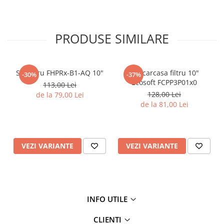
Testere si Masurare
Valve si Automatizari
PRODUSE SIMILARE
Surse alimentare
Tub quartz
Rezervoare
Set filtru FHPRx-B1-AQ 10"
Set carcasa filtru 10"
-30%
-37%
Ecosoft FCPP3P01x0
113,00 Lei
Medii de filtrare
128,00 Lei
de la 79,00 Lei
Pompe de presiune
de la 81,00 Lei
Conectori statie
Contoare si debitmetre
VEZI VARIANTE
VEZI VARIANTE
Accesorii diverse
Robineti
INFO UTILE
CLIENTI