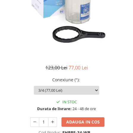
Filtre speciale
Filtre Casnice
Consumabile
Cartuse 5"
Cartuse clasice 10"
Cartuse slim 20"
Cartuse Big Blue 10"
123,00 Lei
77,00 Lei
Cartuse Big Blue 20"
Seturi de cartuse
Conexiune (")
:
Mansoane Cintropur
Membrane osmoza inversa
IN STOC
Membrana Ultrafiltrare
Durata de livrare:
24 - 48 de ore
Cartuse In-Line
ADAUGA IN COS
Cartuse diverse
Cod Produs:
FHPR5-34-WB