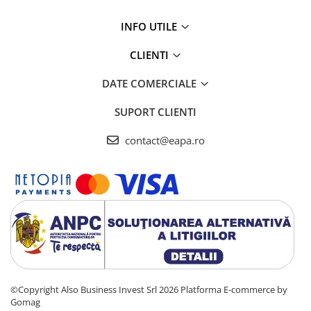
Deferizare cu BIRM
Zeolit / Turbidex
INFO UTILE
Carbune Activ
CLIENTI
Filter AG
DATE COMERCIALE
Eliminare nitriti / nitrati
Pompe dozatoare
SUPORT CLIENTI
Componente si accesorii
contact@eapa.ro
Baterii purificator
Carcase de schimb
Chei strangere
Cleme si suporti
Conectori si fitinguri
Componente filtre
Furtun
©Copyright Also Business Invest Srl 2026
Platforma E-commerce by
Garnituri si oringuri
Gomag