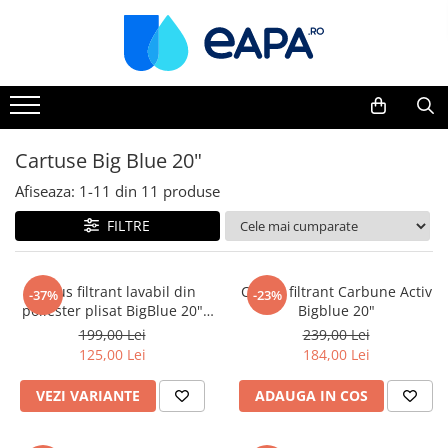
Toate Produsele
Dedurizare
Dedurizator tip Cabinet
Cartuse Big Blue 20"
Dedurizator Simplex
Afiseaza:
1-
11
din
11
produse
Dedurizator Duplex
FILTRE
Carcase si filtre
Filtre 5"
Filtre 10"
Cartus filtrant lavabil din
Cartus filtrant Carbune Activ
-37%
-23%
poliester plisat BigBlue 20"
Bigblue 20"
Filtre 20" slim
FCCELxM20B
199,00 Lei
239,00 Lei
Filtre Big Blue 10"
125,00 Lei
184,00 Lei
Filtre Big Blue 20"
VEZI VARIANTE
ADAUGA IN COS
Filtre Cintropur
Sisteme duplex / triplex