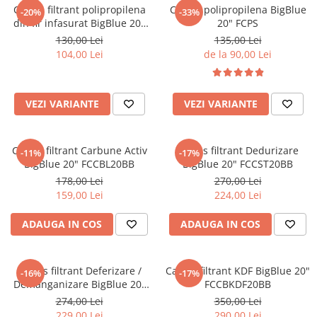
Cartus filtrant polipropilena
Cartus polipropilena BigBlue
-20%
-33%
Filtre speciale
din fir infasurat BigBlue 20"
20" FCPS
FCPP
Filtre Casnice
130,00 Lei
135,00 Lei
104,00 Lei
de la 90,00 Lei
Consumabile
Cartuse 5"
Cartuse clasice 10"
VEZI VARIANTE
VEZI VARIANTE
Cartuse slim 20"
Cartuse Big Blue 10"
Cartus filtrant Carbune Activ
Cartus filtrant Dedurizare
-11%
-17%
BigBlue 20" FCCBL20BB
BigBlue 20" FCCST20BB
Cartuse Big Blue 20"
178,00 Lei
270,00 Lei
Seturi de cartuse
159,00 Lei
224,00 Lei
Mansoane Cintropur
ADAUGA IN COS
ADAUGA IN COS
Membrane osmoza inversa
Membrana Ultrafiltrare
Cartus filtrant Deferizare /
Cartus filtrant KDF BigBlue 20"
-16%
-17%
Cartuse In-Line
Demanganizare BigBlue 20"
FCCBKDF20BB
Cartuse diverse
FCCFE20BB
274,00 Lei
350,00 Lei
229,00 Lei
290,00 Lei