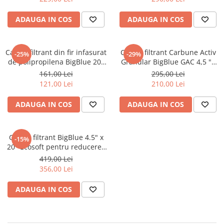
Cartuse atipice
Lampi UV de schimb
ADAUGA IN COS
ADAUGA IN COS
Sisteme de filtrare
Microfiltrare
Cartus filtrant din fir infasurat
Cartus filtrant Carbune Activ
-25%
-29%
Ultrafiltrare
de polipropilena BigBlue 20"
Granular BigBlue GAC 4,5 "X
Ecosoft
20"
161,00 Lei
295,00 Lei
Sterilizare cu UV
121,00 Lei
210,00 Lei
Dozatoare
ADAUGA IN COS
ADAUGA IN COS
Osmoza inversa
Sisteme fara pompa de presiune
Sisteme cu pompa de presiune
Cartus filtrant BigBlue 4.5" x
-15%
20" Ecosoft pentru reducerea
Sisteme cu flux direct
hidrogenului sulfurat
419,00 Lei
Sisteme profesionale
356,00 Lei
Statii automate
ADAUGA IN COS
ECOMIX
Deferizare cu Pyrolox