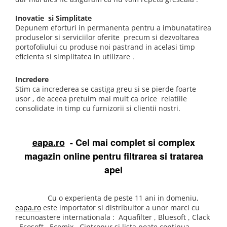
Deferizare cu BIRM
Inovatie si Simplitate
Zeolit / Turbidex
Depunem eforturi in permanenta pentru a imbunatatirea
Carbune Activ
produselor si serviciilor oferite precum si dezvoltarea
portofoliului cu produse noi pastrand in acelasi timp
Filter AG
eficienta si simplitatea in utilizare .
Eliminare nitriti / nitrati
Incredere
Pompe dozatoare
Stim ca increderea se castiga greu si se pierde foarte
Componente si accesorii
usor , de aceea pretuim mai mult ca orice relatiile
consolidate in timp cu furnizorii si clientii nostri.
Baterii purificator
Carcase de schimb
eapa.ro
- Cel mai complet si complex
Chei strangere
magazin online pentru filtrarea si tratarea
Cleme si suporti
apei
Conectori si fitinguri
Componente filtre
Cu o experienta de peste 11 ani in domeniu,
Furtun
eapa.ro
este importator si distribuitor a unor marci cu
recunoastere internationala : Aquafilter , Bluesoft , Clack
Garnituri si oringuri
, Ecosoft , Ecomix , Cintropur si lista poate continua.