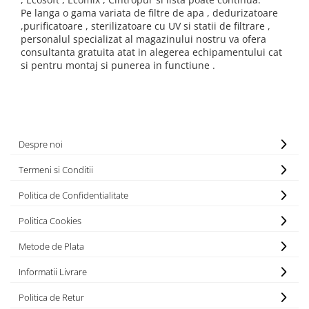
Testere si Masurare
Pe langa o gama variata de filtre de apa , dedurizatoare
,purificatoare , sterilizatoare cu UV si statii de filtrare ,
Valve si Automatizari
personalul specializat al magazinului nostru va ofera
consultanta gratuita atat in alegerea echipamentului cat
Surse alimentare
si pentru montaj si punerea in functiune .
Tub quartz
Rezervoare
Medii de filtrare
Pompe de presiune
Despre noi
Conectori statie
Termeni si Conditii
Contoare si debitmetre
Politica de Confidentialitate
Accesorii diverse
Politica Cookies
Robineti
Metode de Plata
Informatii Livrare
Politica de Retur