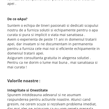
Cartuse atipice
apei .
Lampi UV de schimb
Sisteme de filtrare
De ce eApa?
Microfiltrare
Suntem o echipa de tineri pasionati si dedicati scopului
Ultrafiltrare
nostru de a furniza solutii si echipamente pentru o apa
curata si pura si implicit o viata mai sanatoasa .
Sterilizare cu UV
Avem o experienta de peste 11 ani in domeniul tratarii
apei, dar invatam si ne documentam in permanenta
Dozatoare
pentru a furniza cele mai noi si eficiente echipamente in
Osmoza inversa
domeniul tratarii apei.
Asiguram consultanta gratuita in alegerea solutiei .
Sisteme fara pompa de presiune
Pentru ca ne dorim o lume mai buna , mai sanatoasa si
Sisteme cu pompa de presiune
mai curata !
Sisteme cu flux direct
Valorile noastre :
Sisteme profesionale
Statii automate
Integritate si Onestitate
Spunem intotdeauna adevarul si ne asumam
ECOMIX
raspunderea pentru actiunile noastre. Atunci cand
Deferizare cu Pyrolox
gresim, ne cerem scuze si rezolvam problema imediat,
dar mai ales ne asiguram ca nu vom repeta greseala .