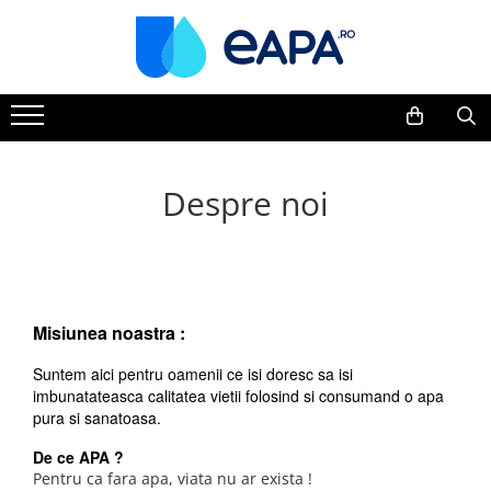
Toate Produsele
Dedurizare
Dedurizator tip Cabinet
Dedurizator Simplex
Despre noi
Dedurizator Duplex
Carcase si filtre
Filtre 5"
Filtre 10"
Misiunea noastra :
Filtre 20" slim
Suntem aici pentru oamenii ce isi doresc sa isi
Filtre Big Blue 10"
imbunatateasca calitatea vietii folosind si consumand o apa
Filtre Big Blue 20"
pura si sanatoasa.
Filtre Cintropur
De ce APA ?
Pentru ca fara apa, viata nu ar exista !
Sisteme duplex / triplex