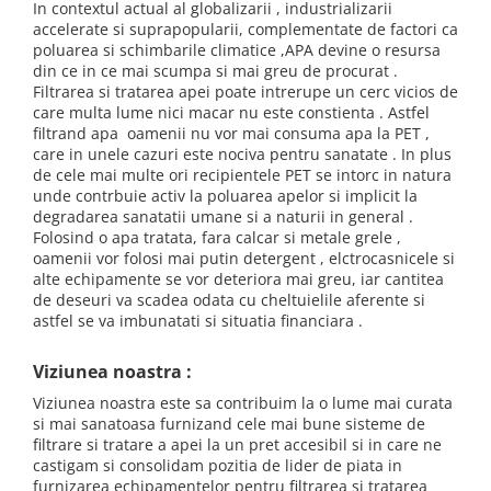
In contextul actual al globalizarii , industrializarii
Filtre speciale
accelerate si suprapopularii, complementate de factori ca
poluarea si schimbarile climatice ,APA devine o resursa
Filtre Casnice
din ce in ce mai scumpa si mai greu de procurat .
Filtrarea si tratarea apei poate intrerupe un cerc vicios de
Consumabile
care multa lume nici macar nu este constienta . Astfel
Cartuse 5"
filtrand apa oamenii nu vor mai consuma apa la PET ,
care in unele cazuri este nociva pentru sanatate . In plus
Cartuse clasice 10"
de cele mai multe ori recipientele PET se intorc in natura
Cartuse slim 20"
unde contrbuie activ la poluarea apelor si implicit la
degradarea sanatatii umane si a naturii in general .
Cartuse Big Blue 10"
Folosind o apa tratata, fara calcar si metale grele ,
Cartuse Big Blue 20"
oamenii vor folosi mai putin detergent , elctrocasnicele si
alte echipamente se vor deteriora mai greu, iar cantitea
Seturi de cartuse
de deseuri va scadea odata cu cheltuielile aferente si
astfel se va imbunatati si situatia financiara .
Mansoane Cintropur
Membrane osmoza inversa
Viziunea noastra :
Membrana Ultrafiltrare
Viziunea noastra este sa contribuim la o lume mai curata
si mai sanatoasa furnizand cele mai bune sisteme de
Cartuse In-Line
filtrare si tratare a apei la un pret accesibil si in care ne
Cartuse diverse
castigam si consolidam pozitia de lider de piata in
furnizarea echipamentelor pentru filtrarea si tratarea