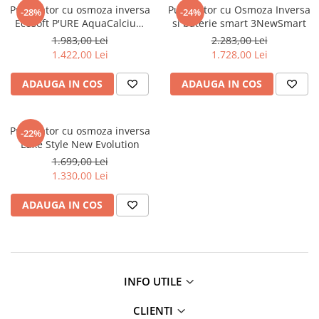
Purificator cu osmoza inversa
Purificator cu Osmoza Inversa
-28%
-24%
Lampi UV de schimb
Rezervoare
Ecosoft P'URE AquaCalcium
si baterie smart 3NewSmart
75GPD cu pompa booster si
Medii de filtrare
1.983,00 Lei
2.283,00 Lei
cadru metalic
1.422,00 Lei
1.728,00 Lei
Pompe de presiune
Conectori statie
ADAUGA IN COS
ADAUGA IN COS
Contoare si debitmetre
Accesorii diverse
Purificator cu osmoza inversa
-22%
Luxe Style New Evolution
Robineti
1.699,00 Lei
1.330,00 Lei
ADAUGA IN COS
INFO UTILE
CLIENTI