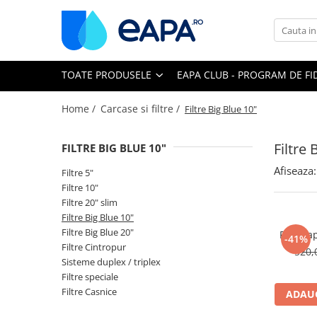
Toate Produsele
TOATE PRODUSELE
EAPA CLUB - PROGRAM DE FI
Dedurizare
Dedurizator tip Cabinet
Home /
Carcase si filtre /
Filtre Big Blue 10"
Dedurizator Simplex
Dedurizator Duplex
Filtre 
FILTRE BIG BLUE 10"
Carcase si filtre
Afiseaza:
Filtre 5"
Filtre 5"
Filtre 10"
Filtre 10"
Filtre 20" slim
Filtre Big Blue 10"
Filtre 20" slim
Filtre Big Blue 20"
Filtru a
-41%
Filtre Big Blue 10"
Filtre Cintropur
520,
Sisteme duplex / triplex
Filtre Big Blue 20"
Filtre speciale
Filtre Cintropur
Filtre Casnice
ADAUG
Sisteme duplex / triplex