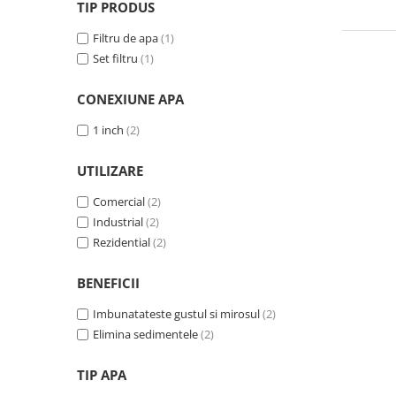
TIP PRODUS
Filtre speciale
Filtru de apa
(1)
Filtre Casnice
Set filtru
(1)
Consumabile
Cartuse 5"
CONEXIUNE APA
Cartuse clasice 10"
1 inch
(2)
Cartuse slim 20"
UTILIZARE
Cartuse Big Blue 10"
Comercial
(2)
Cartuse Big Blue 20"
Industrial
(2)
Seturi de cartuse
Rezidential
(2)
Mansoane Cintropur
BENEFICII
Membrane osmoza inversa
Imbunatateste gustul si mirosul
(2)
Membrana Ultrafiltrare
Elimina sedimentele
(2)
Cartuse In-Line
Cartuse diverse
TIP APA