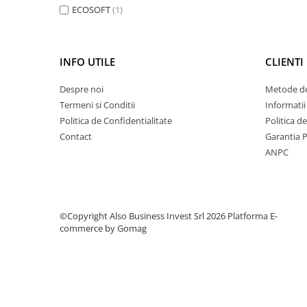
Deferizare cu BIRM
ECOSOFT
(1)
Zeolit / Turbidex
Carbune Activ
INFO UTILE
CLIENTI
Filter AG
Eliminare nitriti / nitrati
Despre noi
Metode de
Termeni si Conditii
Informatii
Pompe dozatoare
Politica de Confidentialitate
Politica d
Componente si accesorii
Contact
Garantia 
Baterii purificator
ANPC
Carcase de schimb
Chei strangere
Cleme si suporti
©Copyright Also Business Invest Srl 2026
Platforma E-
commerce by Gomag
Conectori si fitinguri
Componente filtre
Furtun
Garnituri si oringuri