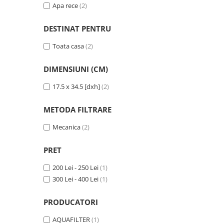
Cartuse atipice
Apa rece
(2)
Lampi UV de schimb
DESTINAT PENTRU
Sisteme de filtrare
Microfiltrare
Toata casa
(2)
Ultrafiltrare
DIMENSIUNI (CM)
Sterilizare cu UV
17.5 x 34.5 [dxh]
(2)
Dozatoare
Osmoza inversa
METODA FILTRARE
Sisteme fara pompa de presiune
Mecanica
(2)
Sisteme cu pompa de presiune
PRET
Sisteme cu flux direct
Sisteme profesionale
200 Lei - 250 Lei
(1)
300 Lei - 400 Lei
(1)
Statii automate
ECOMIX
PRODUCATORI
Deferizare cu Pyrolox
AQUAFILTER
(1)