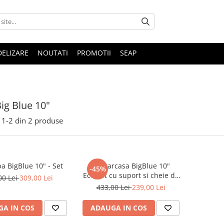
DELIZARE
NOUTATI
PROMOTII
SEAP
Big Blue 10"
1-
2
din
2
produse
pa BigBlue 10" - Set
Set carcasa BigBlue 10"
-45%
Ecosoft cu suport si cheie de
00 Lei
309,00 Lei
strangere
433,00 Lei
239,00 Lei
A IN COS
ADAUGA IN COS