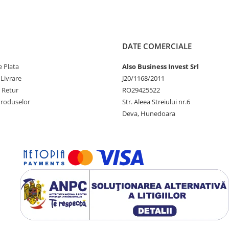
DATE COMERCIALE
 Plata
Also Business Invest Srl
 Livrare
J20/1168/2011
e Retur
RO29425522
Produselor
Str. Aleea Streiului nr.6
Deva, Hunedoara