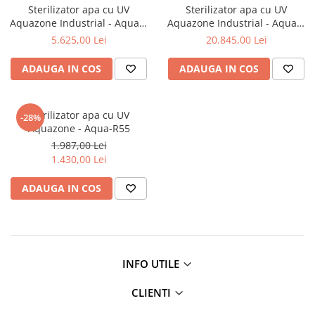
Sterilizator apa cu UV
Sterilizator apa cu UV
Filtre speciale
Aquazone Industrial - Aquaz-
Aquazone Industrial - Aquaz-
S165
S660-B
Filtre Casnice
5.625,00 Lei
20.845,00 Lei
Consumabile
ADAUGA IN COS
ADAUGA IN COS
Cartuse 5"
Cartuse clasice 10"
Sterilizator apa cu UV
-28%
Cartuse slim 20"
Aquazone - Aqua-R55
Cartuse Big Blue 10"
1.987,00 Lei
1.430,00 Lei
Cartuse Big Blue 20"
Seturi de cartuse
ADAUGA IN COS
Mansoane Cintropur
Membrane osmoza inversa
Membrana Ultrafiltrare
INFO UTILE
Cartuse In-Line
CLIENTI
Cartuse diverse