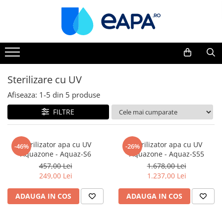
Toate Produsele
Dedurizare
Dedurizator tip Cabinet
Sterilizare cu UV
Dedurizator Simplex
Afiseaza:
1-
5
din
5
produse
Dedurizator Duplex
FILTRE
Carcase si filtre
Filtre 5"
Filtre 10"
Sterilizator apa cu UV
Sterilizator apa cu UV
-46%
-26%
Aquazone - Aquaz-S6
Aquazone - Aquaz-S55
Filtre 20" slim
457,00 Lei
1.678,00 Lei
Filtre Big Blue 10"
249,00 Lei
1.237,00 Lei
Filtre Big Blue 20"
ADAUGA IN COS
ADAUGA IN COS
Filtre Cintropur
Sisteme duplex / triplex