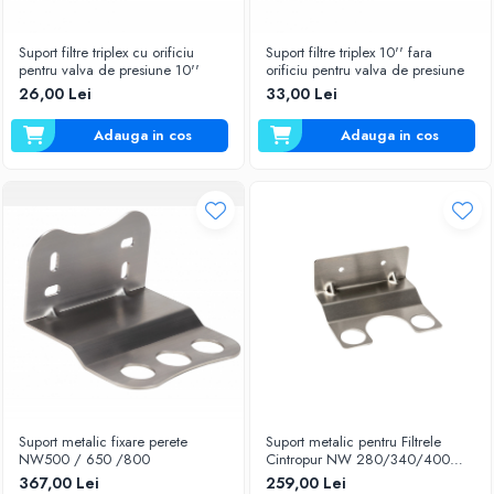
Suport filtre triplex cu orificiu
Suport filtre triplex 10'' fara
pentru valva de presiune 10''
orificiu pentru valva de presiune
26,00 Lei
33,00 Lei
Adauga in cos
Adauga in cos
Suport metalic fixare perete
Suport metalic pentru Filtrele
NW500 / 650 /800
Cintropur NW 280/340/400
FWZCFIX283440
367,00 Lei
259,00 Lei