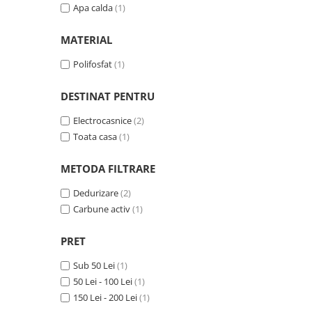
Cartuse atipice
Apa calda
(1)
Lampi UV de schimb
MATERIAL
Sisteme de filtrare
Microfiltrare
Polifosfat
(1)
Ultrafiltrare
DESTINAT PENTRU
Sterilizare cu UV
Electrocasnice
(2)
Dozatoare
Toata casa
(1)
Osmoza inversa
Sisteme fara pompa de presiune
METODA FILTRARE
Sisteme cu pompa de presiune
Dedurizare
(2)
Carbune activ
(1)
Sisteme cu flux direct
Sisteme profesionale
PRET
Statii automate
Sub 50 Lei
(1)
ECOMIX
50 Lei - 100 Lei
(1)
Deferizare cu Pyrolox
150 Lei - 200 Lei
(1)