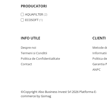
Deferizare cu BIRM
PRODUCATORI
Zeolit / Turbidex
AQUAFILTER
(2)
Carbune Activ
ECOSOFT
(1)
Filter AG
Eliminare nitriti / nitrati
INFO UTILE
CLIENTI
Pompe dozatoare
Componente si accesorii
Despre noi
Metode de
Baterii purificator
Termeni si Conditii
Informatii
Politica de Confidentialitate
Politica d
Carcase de schimb
Contact
Garantia 
Chei strangere
ANPC
Cleme si suporti
Conectori si fitinguri
Componente filtre
©Copyright Also Business Invest Srl 2026
Platforma E-
commerce by Gomag
Furtun
Garnituri si oringuri