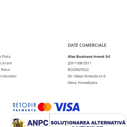
DATE COMERCIALE
 Plata
Also Business Invest Srl
 Livrare
J20/1168/2011
e Retur
RO29425522
Produselor
Str. Aleea Streiului nr.6
Deva, Hunedoara