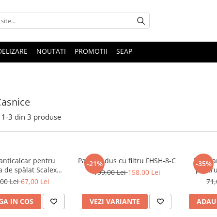
DELIZARE
NOUTATI
PROMOTII
SEAP
 Casnice
1-
3
din
3
produse
 anticalcar pentru
Para de dus cu filtru FHSH-8-C
Filtru 
-21%
-35%
 de spălat Scalex
pentru
199,00 Lei
158,00 Lei
Ecosoft
00 Lei
67,00 Lei
71,
A IN COS
VEZI VARIANTE
ADAU