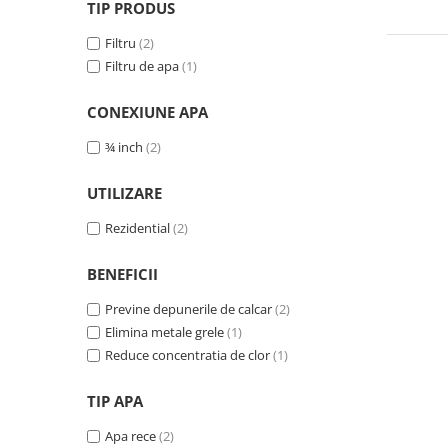
TIP PRODUS
Filtre speciale
Filtru
(2)
Filtre Casnice
Filtru de apa
(1)
Consumabile
Cartuse 5"
CONEXIUNE APA
Cartuse clasice 10"
¾ inch
(2)
Cartuse slim 20"
UTILIZARE
Cartuse Big Blue 10"
Rezidential
(2)
Cartuse Big Blue 20"
Seturi de cartuse
BENEFICII
Mansoane Cintropur
Previne depunerile de calcar
(2)
Membrane osmoza inversa
Elimina metale grele
(1)
Reduce concentratia de clor
(1)
Membrana Ultrafiltrare
Cartuse In-Line
TIP APA
Cartuse diverse
Apa rece
(2)