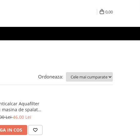
0,00
Ordoneaza:
anticalcar Aquafilter
 masina de spalat
FHPRA
00 Lei
46,00 Lei
GA IN COS