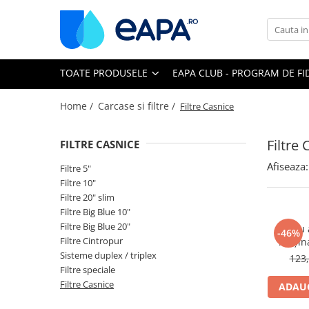
Toate Produsele
TOATE PRODUSELE
EAPA CLUB - PROGRAM DE FI
Dedurizare
Dedurizator tip Cabinet
Home /
Carcase si filtre /
Filtre Casnice
Dedurizator Simplex
Dedurizator Duplex
Filtre
FILTRE CASNICE
Carcase si filtre
Afiseaza:
Filtre 5"
Filtre 5"
Filtre 10"
Filtre 10"
Filtre 20" slim
Filtre Big Blue 10"
Filtre 20" slim
Filtre Big Blue 20"
Filtru
-46%
Filtre Big Blue 10"
Filtre Cintropur
mașina
Sisteme duplex / triplex
123,
Filtre Big Blue 20"
Filtre speciale
Filtre Cintropur
Filtre Casnice
ADAUG
Sisteme duplex / triplex