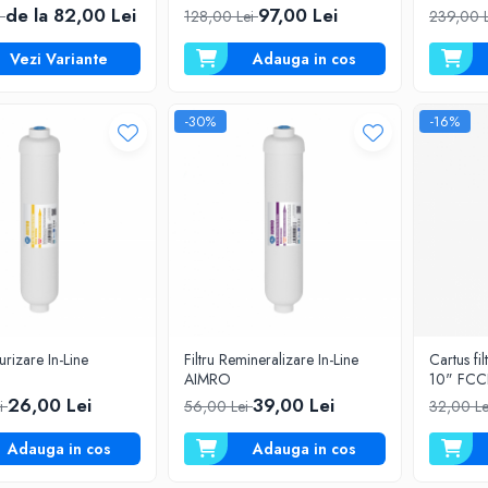
de la 82,00 Lei
97,00 Lei
i
128,00 Lei
239,00 
Vezi Variante
Adauga in cos
-30%
-16%
urizare In-Line
Filtru Remineralizare In-Line
Cartus fi
AIMRO
10" FCC
26,00 Lei
39,00 Lei
i
56,00 Lei
32,00 L
Adauga in cos
Adauga in cos