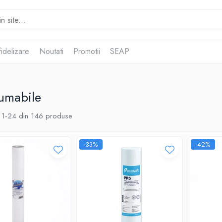
idelizare
Noutati
Promotii
SEAP
umabile
1-
24
din
146
produse
-33%
-42%