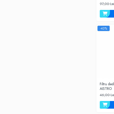
Cartuse atipice
97,00 Le
Lampi UV de schimb
Sisteme de filtrare
Microfiltrare
-43%
Ultrafiltrare
Sterilizare cu UV
Dozatoare
Osmoza inversa
Sisteme fara pompa de presiune
Sisteme cu pompa de presiune
Sisteme cu flux direct
Filtru ded
Sisteme profesionale
AISTRO
Statii automate
46,00 Le
ECOMIX
Deferizare cu Pyrolox