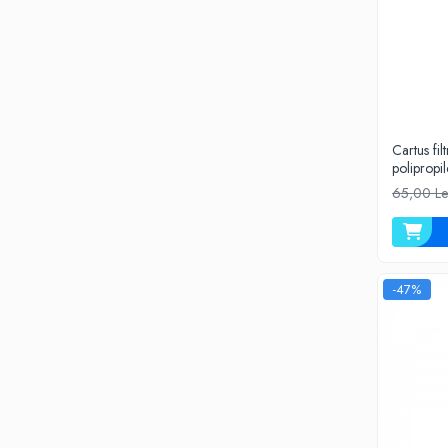
Testere si Masurare
Valve si Automatizari
Surse alimentare
Tub quartz
Rezervoare
Cartus fil
polipropi
Medii de filtrare
65,00 Le
Pompe de presiune
Conectori statie
Contoare si debitmetre
-47%
Accesorii diverse
Robineti