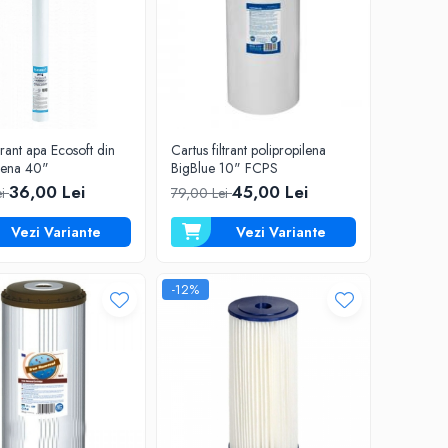
ltrant apa Ecosoft din
Cartus filtrant polipropilena
ilena 40"
BigBlue 10" FCPS
36,00 Lei
45,00 Lei
ei
79,00 Lei
Vezi Variante
Vezi Variante
-12%