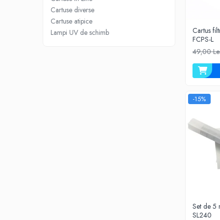
Cartuse diverse
Filtre speciale
Cartuse atipice
Filtre Casnice
Cartus fil
Lampi UV de schimb
FCPS-L
Consumabile
49,00 Le
Cartuse 5"
Cartuse clasice 10"
Cartuse slim 20"
-15%
Cartuse Big Blue 10"
Cartuse Big Blue 20"
Seturi de cartuse
Mansoane Cintropur
Membrane osmoza inversa
Membrana Ultrafiltrare
Cartuse In-Line
Cartuse diverse
Set de 5
SL240