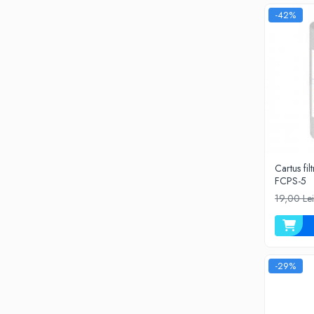
Deferizare cu BIRM
-42%
Zeolit / Turbidex
Carbune Activ
Filter AG
Eliminare nitriti / nitrati
Pompe dozatoare
Componente si accesorii
Baterii purificator
Cartus fil
Carcase de schimb
FCPS-5
Chei strangere
19,00 Le
Cleme si suporti
Conectori si fitinguri
Componente filtre
-29%
Furtun
Garnituri si oringuri