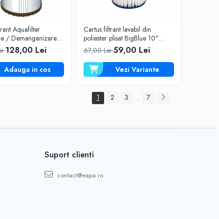
trant Aquafilter
Cartus filtrant lavabil din
re / Demanganizare
poliester plisat BigBlue 10"
 10" FCCFE10BB
FCCELxM10B
128,00 Lei
59,00 Lei
ei
67,00 Lei
Adauga in cos
Vezi Variante
1
2
3
7
...
Suport clienti
contact@eapa.ro