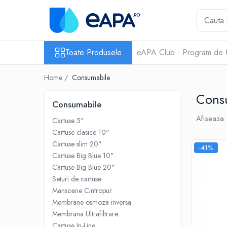
Toate Produsele
Toate Produsele
eAPA Club - Program de f
Dedurizare
Dedurizator tip Cabinet
Home /
Consumabile
Dedurizator Simplex
Cons
Dedurizator Duplex
Consumabile
Carcase si filtre
Afiseaza:
Cartuse 5"
Filtre 5"
Cartuse clasice 10"
Filtre 10"
Cartuse slim 20"
-41%
Cartuse Big Blue 10"
Filtre 20" slim
Cartuse Big Blue 20"
Filtre Big Blue 10"
Seturi de cartuse
Mansoane Cintropur
Filtre Big Blue 20"
Membrane osmoza inversa
Filtre Cintropur
Membrana Ultrafiltrare
Sisteme duplex / triplex
Cartuse In-Line