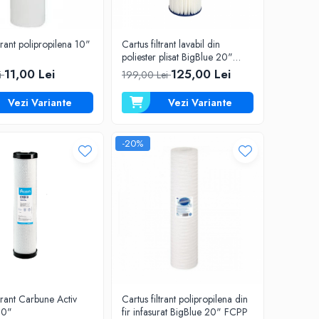
ltrant polipropilena 10"
Cartus filtrant lavabil din
poliester plisat BigBlue 20"
FCCELxM20B
11,00 Lei
125,00 Lei
i
199,00 Lei
Vezi Variante
Vezi Variante
-20%
ltrant Carbune Activ
Cartus filtrant polipropilena din
20"
fir infasurat BigBlue 20" FCPP