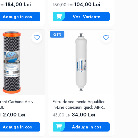
184,00 Lei
104,00 Lei
Lei
130,00 Lei
Adauga in cos
Vezi Variante
-21%
ltrant Carbune Activ
Filtru de sedimente Aquafilter
BL
In-Line conexiuni quick AIPRO-
QC
27,00 Lei
34,00 Lei
ei
43,00 Lei
Adauga in cos
Adauga in cos