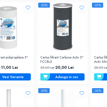
-20%
-21%
trant polipropilena 5"
Cartus filtrant Carbune Activ 5"
Cartus fi
FCCBL5
Activ Si
11,00 Lei
20,00 Lei
i
25,00 Lei
28,00 L
Vezi Variante
Adauga in cos
-30%
-36%