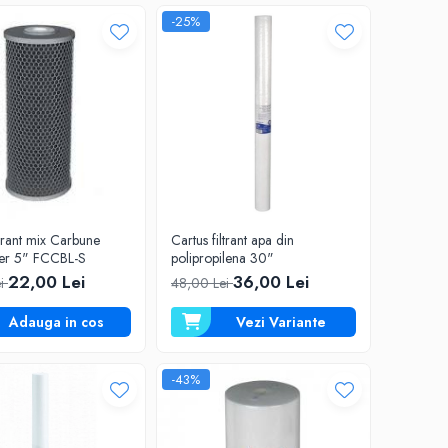
-25%
ltrant mix Carbune
Cartus filtrant apa din
lver 5" FCCBL-S
polipropilena 30"
22,00 Lei
36,00 Lei
ei
48,00 Lei
Adauga in cos
Vezi Variante
-43%