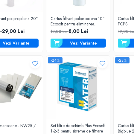
trant polipropilena 20"
Cartus filtrant polipropilena 10"
Cartus fi
Ecosoft pentru eliminarea
FCPS
sedimentelor
29,00 Lei
8,00 Lei
i
12,00 Lei
19,00 Le
Vezi Variante
Vezi Variante
-24%
-23%
 mansoane - NW25 /
Set filtre de schimb Plus Ecosoft
Cartus fi
1-2-3 pentru sisteme de filtrare
Bigblue 