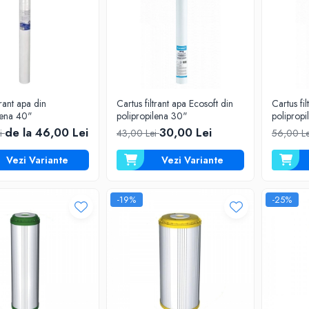
trant apa din
Cartus filtrant apa Ecosoft din
Cartus fi
lena 40"
polipropilena 30"
poliprop
de la 46,00 Lei
30,00 Lei
i
43,00 Lei
56,00 L
Vezi Variante
Vezi Variante
-19%
-25%