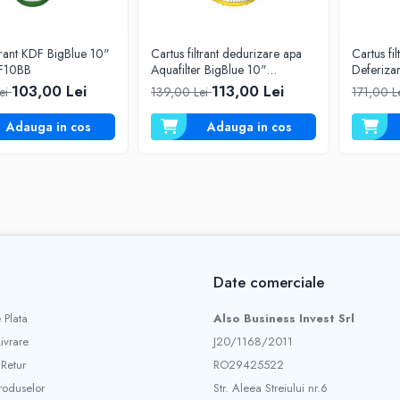
ltrant KDF BigBlue 10"
Cartus filtrant dedurizare apa
Cartus fil
F10BB
Aquafilter BigBlue 10"
Deferiza
FCCST10BB
BigBlue
103,00 Lei
113,00 Lei
ei
139,00 Lei
171,00 L
Adauga in cos
Adauga in cos
Date comerciale
 Plata
Also Business Invest Srl
Livrare
J20/1168/2011
 Retur
RO29425522
roduselor
Str. Aleea Streiului nr.6