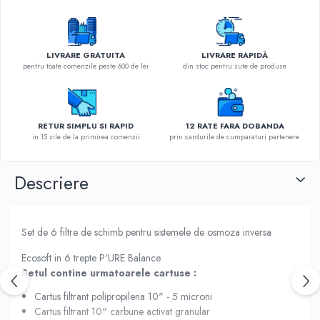
LIVRARE GRATUITA
LIVRARE RAPIDĂ
pentru toate comenzile peste 600 de lei
din stoc pentru sute de produse
RETUR SIMPLU SI RAPID
12 RATE FARA DOBANDA
in 15 zile de la primirea comenzii
prin cardurile de cumparaturi partenere
Descriere
Set de 6 filtre de schimb pentru sistemele de osmoza inversa
Ecosoft in 6 trepte P'URE Balance
Setul contine urmatoarele cartuse :
Cartus filtrant polipropilena 10" - 5 microni
Cartus filtrant 10" carbune activat granular