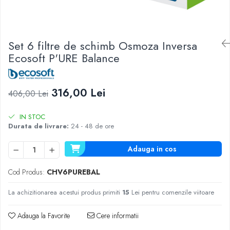
Lampi UV de schimb
Rezervoare
Medii de filtrare
Set 6 filtre de schimb Osmoza Inversa
Pompe de presiune
Ecosoft P'URE Balance
Conectori statie
Contoare si debitmetre
316,00 Lei
Accesorii diverse
406,00 Lei
Robineti
IN STOC
Durata de livrare:
24 - 48 de ore
Adauga in cos
Cod Produs:
CHV6PUREBAL
La achizitionarea acestui produs primiti
15
Lei pentru comenzile viitoare
Adauga la Favorite
Cere informatii