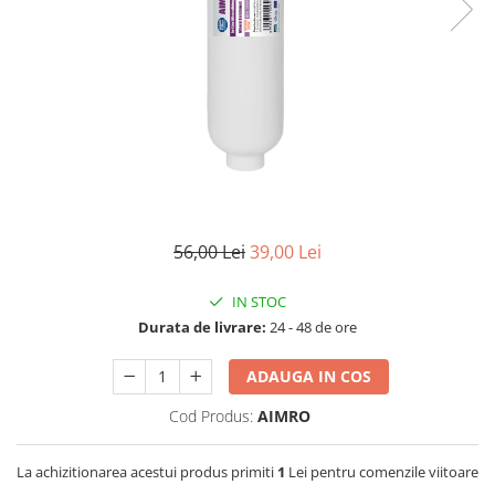
Lampi UV de schimb
Rezervoare
Medii de filtrare
Pompe de presiune
Conectori statie
Contoare si debitmetre
Accesorii diverse
Robineti
56,00 Lei
39,00 Lei
IN STOC
Durata de livrare:
24 - 48 de ore
ADAUGA IN COS
Cod Produs:
AIMRO
La achizitionarea acestui produs primiti
1
Lei pentru comenzile viitoare