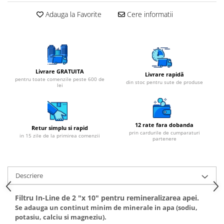
Adauga la Favorite
Cere informatii
Livrare GRATUITA
Livrare rapidă
pentru toate comenzile peste 600 de
din stoc pentru sute de produse
lei
12 rate fara dobanda
Retur simplu si rapid
prin cardurile de cumparaturi
in 15 zile de la primirea comenzii
partenere
Descriere
Filtru In-Line de 2 "x 10"
pentru remineralizarea apei.
Se adauga un continut minim de minerale in apa (sodiu,
potasiu, calciu si magneziu).