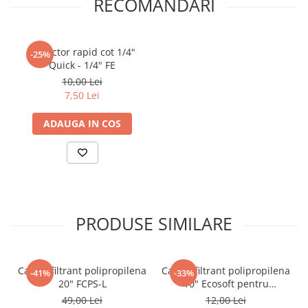
RECOMANDARI
Intervalul temperaturii sistemului de apă: 2 - 23 ° C (35 - 73,4 ° F)
Debit recomandat: 2,8 L/M (0,75 GPM)
Materialul cartușului: polipropilenă (PP)
Conexiuni cartuș: 2 x 1/4
Conector rapid cot 1/4"
-25%
Quick - 1/4" FE
10,00 Lei
7,50 Lei
ADAUGA IN COS
PRODUSE SIMILARE
Cartus filtrant polipropilena
Cartus filtrant polipropilena
-41%
-33%
20" FCPS-L
10" Ecosoft pentru
eliminarea sedimentelor
49,00 Lei
12,00 Lei