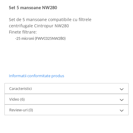
Deferizare cu BIRM
Set 5 mansoane NW280
Zeolit / Turbidex
Set de 5 mansoane compatibile cu filtrele
Carbune Activ
centrifugale Cintropur NW280
Filter AG
Finete filtrare:
Eliminare nitriti / nitrati
-25 microni (FWVC025NW280)
Pompe dozatoare
Componente si accesorii
Baterii purificator
Carcase de schimb
Informatii conformitate produs
Chei strangere
Caracteristici
Cleme si suporti
Video
(6)
Conectori si fitinguri
Review-uri
(0)
Componente filtre
Furtun
Garnituri si oringuri