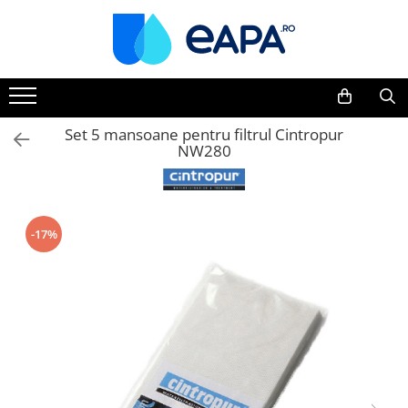
Toate Produsele
Dedurizare
Dedurizator tip Cabinet
Set 5 mansoane pentru filtrul Cintropur
NW280
Dedurizator Simplex
Dedurizator Duplex
Carcase si filtre
Filtre 5"
-17%
Filtre 10"
Filtre 20" slim
Filtre Big Blue 10"
Filtre Big Blue 20"
Filtre Cintropur
Sisteme duplex / triplex