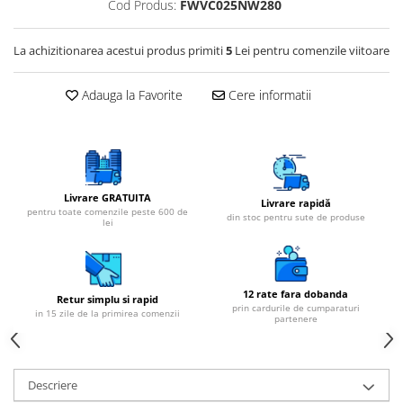
Cartuse atipice
Cod Produs:
FWVC025NW280
Lampi UV de schimb
La achizitionarea acestui produs primiti
5
Lei pentru comenzile viitoare
Sisteme de filtrare
Microfiltrare
Adauga la Favorite
Cere informatii
Ultrafiltrare
Sterilizare cu UV
Dozatoare
Osmoza inversa
Livrare GRATUITA
Livrare rapidă
pentru toate comenzile peste 600 de
Sisteme fara pompa de presiune
din stoc pentru sute de produse
lei
Sisteme cu pompa de presiune
Sisteme cu flux direct
12 rate fara dobanda
Sisteme profesionale
Retur simplu si rapid
prin cardurile de cumparaturi
in 15 zile de la primirea comenzii
partenere
Statii automate
ECOMIX
Deferizare cu Pyrolox
Descriere