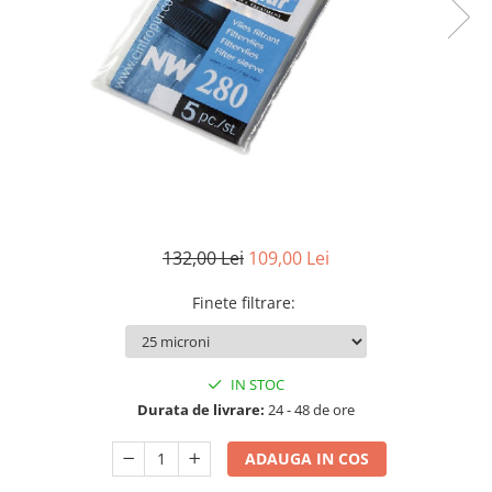
Filtre speciale
Filtre Casnice
Consumabile
Cartuse 5"
Cartuse clasice 10"
Cartuse slim 20"
Cartuse Big Blue 10"
132,00 Lei
109,00 Lei
Cartuse Big Blue 20"
Seturi de cartuse
Finete filtrare
:
Mansoane Cintropur
Membrane osmoza inversa
IN STOC
Membrana Ultrafiltrare
Durata de livrare:
24 - 48 de ore
Cartuse In-Line
ADAUGA IN COS
Cartuse diverse