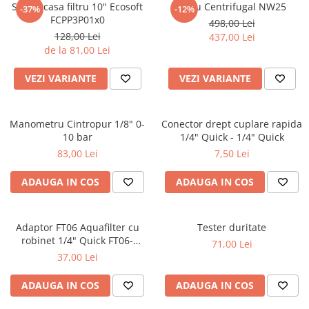
Set carcasa filtru 10" Ecosoft
Filtru Centrifugal NW25
-37%
-12%
FCPP3P01x0
498,00 Lei
128,00 Lei
437,00 Lei
de la 81,00 Lei
VEZI VARIANTE
VEZI VARIANTE
Manometru Cintropur 1/8" 0-
Conector drept cuplare rapida
10 bar
1/4" Quick - 1/4" Quick
83,00 Lei
7,50 Lei
ADAUGA IN COS
ADAUGA IN COS
Adaptor FT06 Aquafilter cu
Tester duritate
robinet 1/4" Quick FT06-
71,00 Lei
14QCV
37,00 Lei
ADAUGA IN COS
ADAUGA IN COS