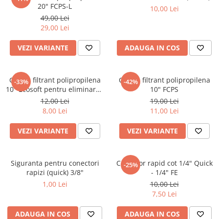
20" FCPS-L
10,00 Lei
Lampi UV de schimb
Rezervoare
49,00 Lei
Medii de filtrare
29,00 Lei
Pompe de presiune
VEZI VARIANTE
ADAUGA IN COS
Conectori statie
Contoare si debitmetre
Cartus filtrant polipropilena
Cartus filtrant polipropilena
-33%
-42%
Accesorii diverse
10" Ecosoft pentru eliminarea
10" FCPS
sedimentelor
12,00 Lei
19,00 Lei
Robineti
8,00 Lei
11,00 Lei
VEZI VARIANTE
VEZI VARIANTE
Siguranta pentru conectori
Conector rapid cot 1/4" Quick
-25%
rapizi (quick) 3/8"
- 1/4" FE
1,00 Lei
10,00 Lei
7,50 Lei
ADAUGA IN COS
ADAUGA IN COS