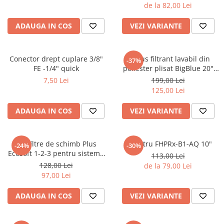
de la 82,00 Lei
ADAUGA IN COS
VEZI VARIANTE
Conector drept cuplare 3/8"
Cartus filtrant lavabil din
-37%
FE -1/4" quick
poliester plisat BigBlue 20"
FCCELxM20B
7,50 Lei
199,00 Lei
125,00 Lei
ADAUGA IN COS
VEZI VARIANTE
Set filtre de schimb Plus
Set filtru FHPRx-B1-AQ 10"
-24%
-30%
Ecosoft 1-2-3 pentru sisteme
113,00 Lei
de filtrare
128,00 Lei
de la 79,00 Lei
97,00 Lei
ADAUGA IN COS
VEZI VARIANTE