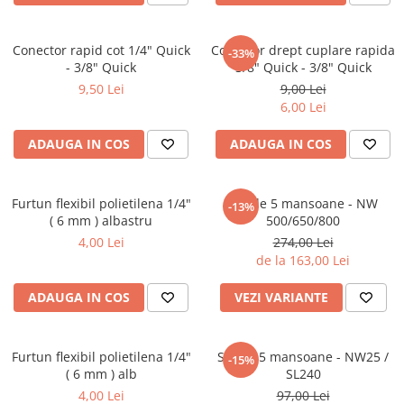
Conector rapid cot 1/4" Quick
Conector drept cuplare rapida
-33%
- 3/8" Quick
3/8" Quick - 3/8" Quick
9,50 Lei
9,00 Lei
6,00 Lei
ADAUGA IN COS
ADAUGA IN COS
Furtun flexibil polietilena 1/4"
Set de 5 mansoane - NW
-13%
( 6 mm ) albastru
500/650/800
4,00 Lei
274,00 Lei
de la 163,00 Lei
ADAUGA IN COS
VEZI VARIANTE
Furtun flexibil polietilena 1/4"
Set de 5 mansoane - NW25 /
-15%
( 6 mm ) alb
SL240
4,00 Lei
97,00 Lei