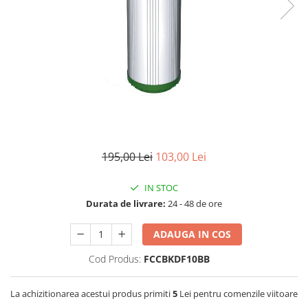
Filtre speciale
Filtre Casnice
Consumabile
Cartuse 5"
Cartuse clasice 10"
Cartuse slim 20"
Cartuse Big Blue 10"
195,00 Lei
103,00 Lei
Cartuse Big Blue 20"
Seturi de cartuse
IN STOC
Mansoane Cintropur
Durata de livrare:
24 - 48 de ore
Membrane osmoza inversa
ADAUGA IN COS
Membrana Ultrafiltrare
Cod Produs:
FCCBKDF10BB
Cartuse In-Line
Cartuse diverse
La achizitionarea acestui produs primiti
5
Lei pentru comenzile viitoare