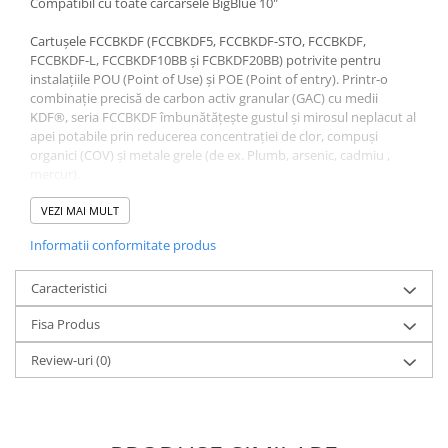
Compatibil cu toate carcarsele BigBlue 10"
Deferizare cu BIRM
Zeolit / Turbidex
Cartușele FCCBKDF (FCCBKDF5, FCCBKDF-STO, FCCBKDF,
FCCBKDF-L, FCCBKDF10BB și FCBKDF20BB) potrivite pentru
Carbune Activ
instalațiile POU (Point of Use) și POE (Point of entry). Printr-o
Filter AG
combinație precisă de carbon activ granular (GAC) cu medii
KDF®, seria FCCBKDF îmbunătățește gustul și mirosul neplacut al
Eliminare nitriti / nitrati
apei potabile prin reducerea concentrației de clor, compuși
organici (COV) și metale grele (de ex. Plumb, arsenic, cadmiu ,
Pompe dozatoare
mercur).
Componente si accesorii
Mediile KDF® inhibă, de asemenea, creșterea bacteriilor,
prelungind durata de viață a cartușului, sporind alimentarea
VEZI MAI MULT
Baterii purificator
continuă cu apă potabilă proaspătă și curată.
Informatii conformitate produs
Carcase de schimb
CONȚINUTUL SISTEMULUI ȘI SPECIFICAȚIILE
Chei strangere
Caracteristici
Dimensiuni : 1
0” x 4 1/2” (25 cm x 11,5 cm)
Cleme si suporti
Fisa Produs
Perioada inlocuire : 3 - 6 luni
Conectori si fitinguri
Medii de cartuș: GAC Coconut shell și KDF® media *
Review-uri
(0)
Presiunea de lucru a cartușului: 6 bari (90 psi)
Componente filtre
Intervalul temperaturii sistemului de apă: 2 - 23 ° C (35 - 73,4 ° F)
Materialul cartușului: polipropilenă (capace și postfiltre), silicon
Furtun
(garnitură), HDPE (corp)
Garnituri si oringuri