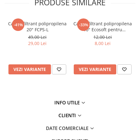
PRODUSE SIMILARE
Testere si Masurare
Valve si Automatizari
Cartus filtrant polipropilena
Cartus filtrant polipropilena
Surse alimentare
-41%
-33%
20" FCPS-L
10" Ecosoft pentru
Tub quartz
eliminarea sedimentelor
49,00 Lei
12,00 Lei
29,00 Lei
8,00 Lei
Rezervoare
Medii de filtrare
Pompe de presiune
VEZI VARIANTE
VEZI VARIANTE
Conectori statie
Contoare si debitmetre
Accesorii diverse
Robineti
INFO UTILE
CLIENTI
DATE COMERCIALE