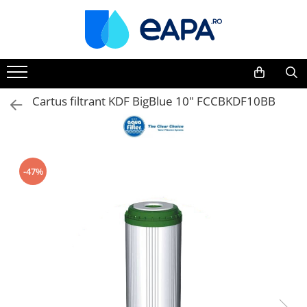
Toate Produsele
Dedurizare
Dedurizator tip Cabinet
Cartus filtrant KDF BigBlue 10" FCCBKDF10BB
Dedurizator Simplex
Dedurizator Duplex
Carcase si filtre
-47%
Filtre 5"
Filtre 10"
Filtre 20" slim
Filtre Big Blue 10"
Filtre Big Blue 20"
Filtre Cintropur
Sisteme duplex / triplex