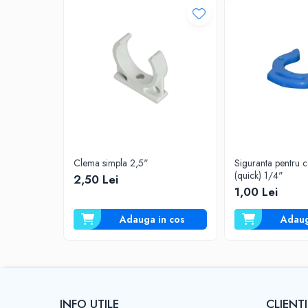
Deferizare cu BIRM
Zeolit / Turbidex
Carbune Activ
Filter AG
Eliminare nitriti / nitrati
Pompe dozatoare
Componente si accesorii
Baterii purificator
Clema simpla 2,5"
Siguranta pentru c
Carcase de schimb
(quick) 1/4"
2,50 Lei
1,00 Lei
Chei strangere
Cleme si suporti
Adauga in cos
Adaug
Conectori si fitinguri
Componente filtre
Furtun
Garnituri si oringuri
INFO UTILE
CLIENTI