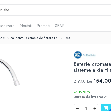
idelizare
Noutati
Promotii
SEAP
er cu 2 cai pentru sistemele de filtrare FXFCH16-C
Baterie cromata
sistemele de fi
154,00
219,00 Lei
IN STOC
Durata de livrare:
24 - 