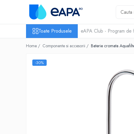
Toate Produsele
Toate Produsele
eAPA Club - Program de f
Dedurizare
Dedurizator tip Cabinet
Home /
Componente si accesorii /
Baterie cromata Aquafilt
Dedurizator Simplex
Dedurizator Duplex
-30%
Carcase si filtre
Filtre 5"
Filtre 10"
Filtre 20" slim
Filtre Big Blue 10"
Filtre Big Blue 20"
Filtre Cintropur
Sisteme duplex / triplex