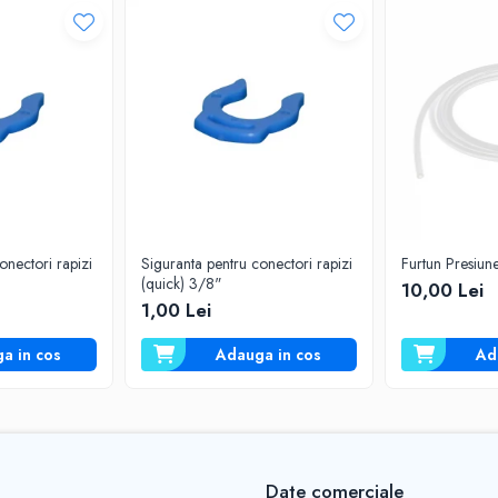
onectori rapizi
Siguranta pentru conectori rapizi
Furtun Presiu
(quick) 3/8"
10,00 Lei
1,00 Lei
a in cos
Adauga in cos
Ad
Date comerciale