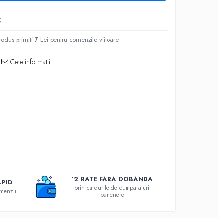
C
rodus primiti
7
Lei pentru comenzile viitoare
Cere informatii
12 RATE FARA DOBANDA
APID
prin cardurile de cumparaturi
omenzii
partenere