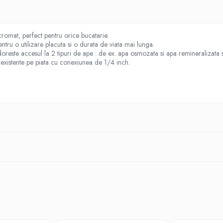
romat, perfect pentru orice bucatarie.
ru o utilizare placuta si o durata de viata mai lunga.
 doreste accesul la 2 tipuri de ape : de ex. apa osmozata si apa remineralizata s
e existente pe piata cu conexiunea de 1/4 inch.