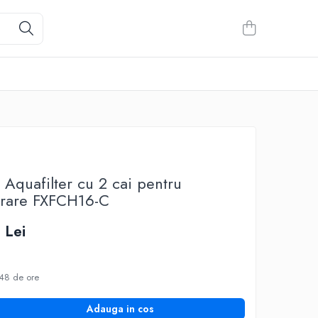
 Aquafilter cu 2 cai pentru
ltrare FXFCH16-C
 Lei
48 de ore
Adauga in cos