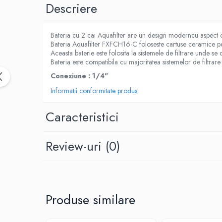
Cartuse atipice
Descriere
Lampi UV de schimb
Sisteme de filtrare
Bateria cu 2 cai Aquafilter are un design moderncu aspect c
Bateria Aquafilter FXFCH16-C foloseste cartuse ceramice pent
Microfiltrare
Aceasta baterie este folosita la sistemele de filtrare unde se
Ultrafiltrare
Bateria este compatibila cu majoritatea sistemelor de filtrar
Sterilizare cu UV
Conexiune : 1/4"
Informatii conformitate produs
Dozatoare
Osmoza inversa
Caracteristici
Sisteme fara pompa de presiune
Sisteme cu pompa de presiune
Review-uri
(0)
Sisteme cu flux direct
Sisteme profesionale
Statii automate
ECOMIX
Produse similare
Deferizare cu Pyrolox