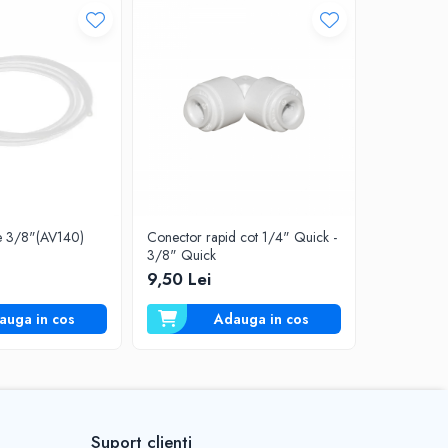
-33%
ne 3/8"(AV140)
Conector rapid cot 1/4" Quick -
Conector d
3/8" Quick
9,50 Lei
6
9,00 Lei
auga in cos
Adauga in cos
Suport clienti