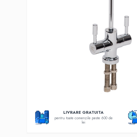
Filtre speciale
Filtre Casnice
Consumabile
Cartuse 5"
Cartuse clasice 10"
Cartuse slim 20"
Cartuse Big Blue 10"
Cartuse Big Blue 20"
Seturi de cartuse
Mansoane Cintropur
Membrane osmoza inversa
Membrana Ultrafiltrare
LIVRARE GRATUITA
pentru toate comenzile peste 600 de
Cartuse In-Line
lei
Cartuse diverse