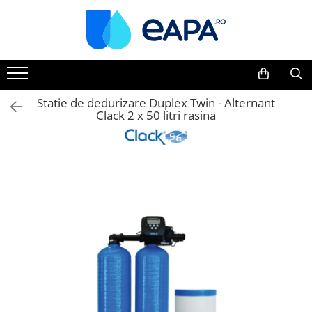
Toate Produsele
Dedurizare
Dedurizator tip Cabinet
Statie de dedurizare Duplex Twin - Alternant
Clack 2 x 50 litri rasina
Dedurizator Simplex
Dedurizator Duplex
Carcase si filtre
Filtre 5"
Filtre 10"
Filtre 20" slim
Filtre Big Blue 10"
Filtre Big Blue 20"
Filtre Cintropur
Sisteme duplex / triplex