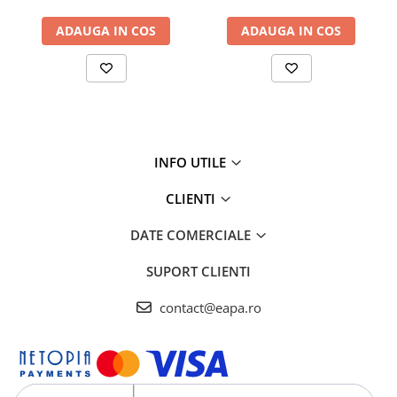
permanenta a setarilor pentru regenerare
!
ADAUGA IN COS
ADAUGA IN COS
Debit (mc/h) 3
Continut rasini (l) 2 x 50
Racorduri (toli) 1"
Duritate apa tratata (°gG) <0.5
Durata regenerarii (min) 40-70
Tensiune / Frecventa (V/Hz) 220/50
Putere absorbita (W) 7
INFO UTILE
Accesorii Incluse Bloc montaj , supapa protectie
preaplin
CLIENTI
Dimensiuni (cm) 25x157 [dxh]
Caracteristici necesare apa bruta
Temperatura min/max (°C) 4/25
DATE COMERCIALE
Presiune min/max (bar) 2.5/6
SUPORT CLIENTI
contact@eapa.ro