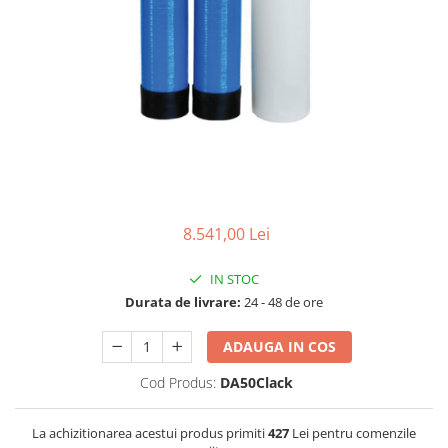
Filtre speciale
Filtre Casnice
Consumabile
Cartuse 5"
Cartuse clasice 10"
Cartuse slim 20"
Cartuse Big Blue 10"
8.541,00 Lei
Cartuse Big Blue 20"
Seturi de cartuse
IN STOC
Mansoane Cintropur
Durata de livrare:
24 - 48 de ore
Membrane osmoza inversa
ADAUGA IN COS
Membrana Ultrafiltrare
Cod Produs:
DA50Clack
Cartuse In-Line
Cartuse diverse
La achizitionarea acestui produs primiti
427
Lei pentru comenzile