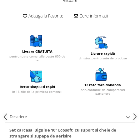
viitoare
Adauga la Favorite
Cere informatii
Livrare GRATUITA
Livrare rapidă
pentru toate comenzile peste 600 de
din stoc pentru sute de produse
lei
12 rate fara dobanda
Retur simplu si rapid
prin cardurile de cumparaturi
in 15 zile de la primirea comenzii
partenere
Descriere
Set carcasa BigBlue 10" Ecosoft cu suport si cheie de
strangere si supapa de aerisire