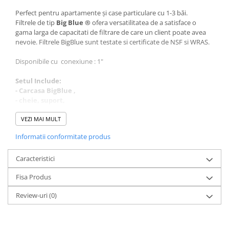
Perfect pentru apartamente și case particulare cu 1-3 băi.
Filtrele de tip
Big Blue ®
ofera versatilitatea de a satisface o
gama larga de capacitati de filtrare de care un client poate avea
nevoie. Filtrele BigBlue sunt testate si certificate de NSF si WRAS.
Disponibile cu conexiune : 1"
Setul Include:
- Carcasa BigBlue ,
- cheie, suport,
*** NU INCLUDE CARTUS FILTRANT
VEZI MAI MULT
Cartuse compatibile : 10” x 4 1/2” (50,8 cm x 11,5 cm)
Informatii conformitate produs
Aplicatii :
Caracteristici
Instalații rezidentiale
Sisteme de pre-filtrare
Fisa Produs
Industria alimentară
Laboratoarele industriale
Review-uri
(0)
Specificații
- Dimensiune standard - 4.5" × 10"