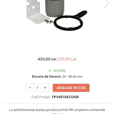
Lampi UV de schimb
Rezervoare
Medii de filtrare
Pompe de presiune
Conectori statie
Contoare si debitmetre
Accesorii diverse
Robineti
433,00 Lei
239,00 Lei
IN STOC
Durata de livrare:
24 - 48 de ore
ADAUGA IN COS
Cod Produs:
FPV4510ECOGR
La achizitionarea acestui produs primiti
11
Lei pentru comenzile