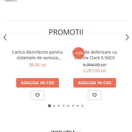
Filtre speciale
Filtre Casnice
Consumabile
PROMOTII
Cartuse 5"
Cartuse clasice 10"
Cartuse slim 20"
Cartus dezinfectie pentru
Statie de deferizare cu
-12%
sistemele de osmoza
Ecomix Clack S-50CV
BL
Cartuse Big Blue 10"
inversa AC-IL-DZF
38,00 Lei
6.004,00 Lei
Cartuse Big Blue 20"
5.287,00 Lei
Seturi de cartuse
ADAUGA IN COS
ADAUGA IN COS
Mansoane Cintropur
Membrane osmoza inversa
Membrana Ultrafiltrare
Cartuse In-Line
Cartuse diverse