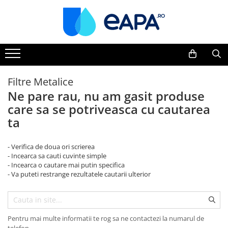
Toate Produsele
Dedurizare
Dedurizator tip Cabinet
Filtre Metalice
Dedurizator Simplex
Ne pare rau, nu am gasit produse
Dedurizator Duplex
care sa se potriveasca cu cautarea
Carcase si filtre
ta
Filtre 5"
Filtre 10"
- Verifica de doua ori scrierea
- Incearca sa cauti cuvinte simple
Filtre 20" slim
- Incearca o cautare mai putin specifica
- Va puteti restrange rezultatele cautarii ulterior
Filtre Big Blue 10"
Filtre Big Blue 20"
Filtre Cintropur
Pentru mai multe informatii te rog sa ne contactezi la numarul de
Sisteme duplex / triplex
telefon