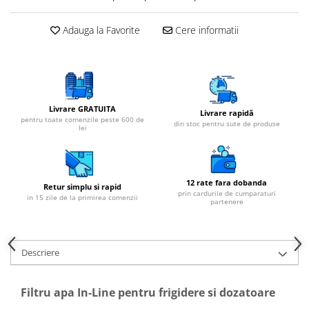
Cartuse atipice
Lampi UV de schimb
Adauga la Favorite
Cere informatii
Sisteme de filtrare
Microfiltrare
Ultrafiltrare
Sterilizare cu UV
Livrare GRATUITA
Livrare rapidă
pentru toate comenzile peste 600 de
din stoc pentru sute de produse
Dozatoare
lei
Osmoza inversa
Sisteme fara pompa de presiune
12 rate fara dobanda
Sisteme cu pompa de presiune
Retur simplu si rapid
prin cardurile de cumparaturi
in 15 zile de la primirea comenzii
partenere
Sisteme cu flux direct
Sisteme profesionale
Statii automate
Descriere
ECOMIX
Deferizare cu Pyrolox
Filtru apa In-Line pentru frigidere si dozatoare