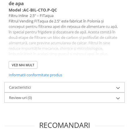
Deferizare cu BIRM
de apa
Model :AC-BIL-CTO.P-QC
Zeolit / Turbidex
Filtru Inline 2.5" – FITaqua
Carbune Activ
Filtrul Vending FITaqua de 2.5" este fabricat în Polonia și
conceput pentru filtrarea apei din rețeaua de alimentare cu apă,
Filter AG
în special pentru frigidere și dozatoare de apă. Acesta constă în
Eliminare nitriti / nitrati
două etape de filtrare: un bloc de carbon și polifosfat de calitate
alimentară, care previne acumularea de calcar. Filtrul în sine
Pompe dozatoare
reduce impuritățile mecanice, chimice și microbiologice,
îmbunătățind în același timp gustul și mirosul apei. În plus,
Componente si accesorii
proprietățile de adsorbție ale carbonului reduc clorul.
Baterii purificator
VEZI MAI MULT
Este important de menționat că filtrarea cu un filtru Vending nu
Carcase de schimb
Informatii conformitate produs
îndepărtează mineralele din apă, dar îndepărtează sedimentele
Chei strangere
care sunt absorbite de apă pe măsură ce aceasta ajunge la
consumatori de la instalația de apă.
Caracteristici
Cleme si suporti
Specificații:
Review-uri
(0)
Conectori si fitinguri
Debit maxim: 3,8 l/min – 228 l/h
Componente filtre
Precizie de filtrare – 5 microni
Capacitate: până la 11.000 l sau 6 luni
Furtun
Temperatură maximă de funcționare: 38 grade Celsius
RECOMANDARI
Garnituri si oringuri
Conexiune: 1/4" quick