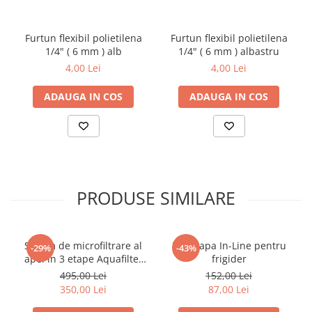
Diametru i: 2,5"
Testere si Masurare
Valve si Automatizari
Furtun flexibil polietilena
Furtun flexibil polietilena
1/4" ( 6 mm ) alb
1/4" ( 6 mm ) albastru
Surse alimentare
4,00 Lei
4,00 Lei
Tub quartz
ADAUGA IN COS
ADAUGA IN COS
Rezervoare
Medii de filtrare
Pompe de presiune
Conectori statie
Contoare si debitmetre
PRODUSE SIMILARE
Accesorii diverse
Robineti
Sistem de microfiltrare al
Filtru apa In-Line pentru
-29%
-43%
apei in 3 etape Aquafilter
frigider
FP3-2
495,00 Lei
152,00 Lei
350,00 Lei
87,00 Lei