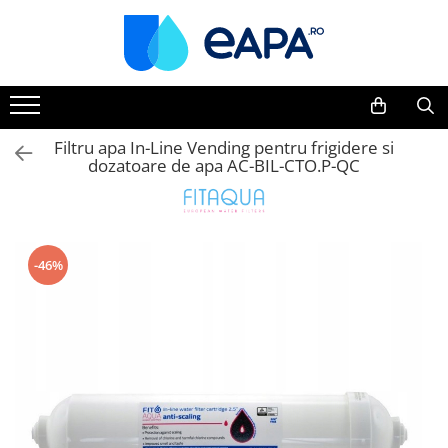
Toate Produsele
Dedurizare
Dedurizator tip Cabinet
Filtru apa In-Line Vending pentru frigidere si
dozatoare de apa AC-BIL-CTO.P-QC
Dedurizator Simplex
Dedurizator Duplex
Carcase si filtre
Filtre 5"
-46%
Filtre 10"
Filtre 20" slim
Filtre Big Blue 10"
Filtre Big Blue 20"
Filtre Cintropur
Sisteme duplex / triplex