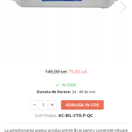
Filtre speciale
Filtre Casnice
Consumabile
Cartuse 5"
Cartuse clasice 10"
Cartuse slim 20"
Cartuse Big Blue 10"
Cartuse Big Blue 20"
145,00 Lei
79,00 Lei
Seturi de cartuse
IN STOC
Mansoane Cintropur
Durata de livrare:
24 - 48 de ore
Membrane osmoza inversa
ADAUGA IN COS
Membrana Ultrafiltrare
Cartuse In-Line
Cod Produs:
AC-BIL-CTO.P-QC
Cartuse diverse
La achizitionarea acestui produs primiti
3
Lei pentru comenzile viitoare