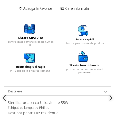
Cartuse atipice
Adauga la Favorite
Cere informatii
Lampi UV de schimb
Sisteme de filtrare
Microfiltrare
Ultrafiltrare
Livrare GRATUITA
Sterilizare cu UV
Livrare rapidă
pentru toate comenzile peste 600 de
din stoc pentru sute de produse
lei
Dozatoare
Osmoza inversa
Sisteme fara pompa de presiune
12 rate fara dobanda
Retur simplu si rapid
Sisteme cu pompa de presiune
prin cardurile de cumparaturi
in 15 zile de la primirea comenzii
partenere
Sisteme cu flux direct
Sisteme profesionale
Descriere
Statii automate
ECOMIX
Sterilizator apa cu Ultraviolete 55W
Echipat cu lampa uv Philips
Deferizare cu Pyrolox
Destinat pentru uz rezidential