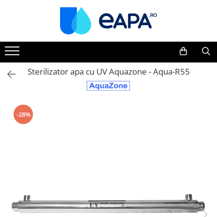
Toate Produsele
Dedurizare
Dedurizator tip Cabinet
Sterilizator apa cu UV Aquazone - Aqua-R55
Dedurizator Simplex
Dedurizator Duplex
Carcase si filtre
-28%
Filtre 5"
Filtre 10"
Filtre 20" slim
Filtre Big Blue 10"
Filtre Big Blue 20"
Filtre Cintropur
Sisteme duplex / triplex