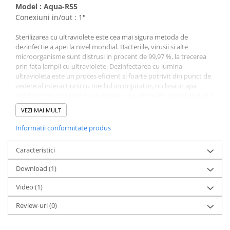
Deferizare cu BIRM
Model : Aqua-R55
Conexiuni in/out : 1"
Zeolit / Turbidex
Carbune Activ
Sterilizarea cu ultraviolete este cea mai sigura metoda de
dezinfectie a apei la nivel mondial. Bacteriile, virusii si alte
Filter AG
microorganisme sunt distrusi in procent de 99,97 %, la trecerea
Eliminare nitriti / nitrati
prin fata lampii cu ultraviolete. Dezinfectarea cu lumina
ultravioleta este un proces eficient si foarte potrivit din punct de
Pompe dozatoare
vedere al interactiunii cu mediul inconjurator, nu lasa in apa
reziduuri sau produse daunatoare si nu afecteaza simtul gustului
Componente si accesorii
sau mirosul.
Baterii purificator
VEZI MAI MULT
Aplicaţii:
- uciderea sau inactivarea bacteriilor, a virusilor si a altor
Carcase de schimb
Informatii conformitate produs
organisme primitive
Chei strangere
- dezinfectarea apei din spitale, medii farmaceutice si industria de
Caracteristici
prelucrare a alimentelor
Cleme si suporti
- dezinfectarea apei potabile si piscine.
Download (1)
Conectori si fitinguri
Video
(1)
Componente filtre
Doza UV necesara Inactivarii
Review-uri
(0)
Furtun
Agent Patogen
Eficienta
Garnituri si oringuri
4-Log (99.99%)