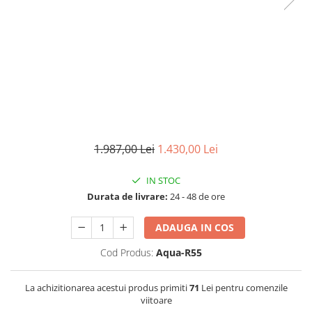
Filtre speciale
Filtre Casnice
Consumabile
Cartuse 5"
Cartuse clasice 10"
Cartuse slim 20"
Cartuse Big Blue 10"
1.987,00 Lei
1.430,00 Lei
Cartuse Big Blue 20"
IN STOC
Seturi de cartuse
Durata de livrare:
24 - 48 de ore
Mansoane Cintropur
Membrane osmoza inversa
ADAUGA IN COS
Membrana Ultrafiltrare
Cod Produs:
Aqua-R55
Cartuse In-Line
La achizitionarea acestui produs primiti
71
Lei pentru comenzile
Cartuse diverse
viitoare