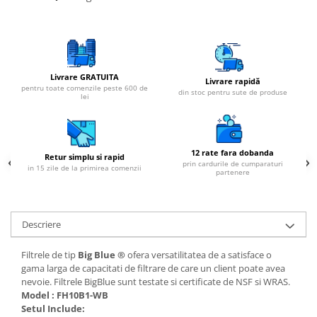
Livrare GRATUITA
Livrare rapidă
pentru toate comenzile peste 600 de
din stoc pentru sute de produse
lei
12 rate fara dobanda
Retur simplu si rapid
prin cardurile de cumparaturi
in 15 zile de la primirea comenzii
partenere
Descriere
Filtrele de tip
Big Blue ®
ofera versatilitatea de a satisface o
gama larga de capacitati de filtrare de care un client poate avea
nevoie. Filtrele BigBlue sunt testate si certificate de NSF si WRAS.
Model : FH10B1-WB
Setul Include: