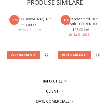
PRODUSE SIMILARE
Instalații rezidentiale
Sisteme de pre-filtrare
Industria alimentară
Laboratoarele industriale
Set filtru FHPRx-B1-AQ 10"
Set carcasa filtru 10"
-30%
-37%
Dimensiuni (cm) : 17.5 x 34.5
Ecosoft FCPP3P01x0
113,00 Lei
Racorduri : 1” ;
128,00 Lei
de la 79,00 Lei
Presiune [bar] : 6
de la 81,00 Lei
Temp.[°C] : 2 - 45
VEZI VARIANTE
VEZI VARIANTE
INFO UTILE
CLIENTI
DATE COMERCIALE