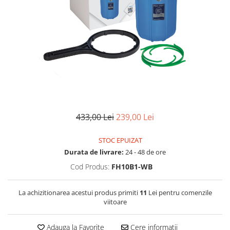
Lampi UV de schimb
Rezervoare
Medii de filtrare
Pompe de presiune
Conectori statie
Contoare si debitmetre
Accesorii diverse
Robineti
433,00 Lei
239,00 Lei
STOC EPUIZAT
Durata de livrare:
24 - 48 de ore
Cod Produs:
FH10B1-WB
La achizitionarea acestui produs primiti
11
Lei pentru comenzile
viitoare
Adauga la Favorite
Cere informatii