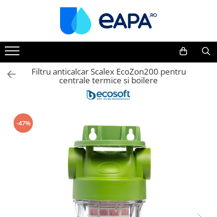
Toate Produsele
Dedurizare
Dedurizator tip Cabinet
Filtru anticalcar Scalex EcoZon200 pentru
centrale termice si boilere
Dedurizator Simplex
Dedurizator Duplex
Carcase si filtre
Filtre 5"
-47%
Filtre 10"
Filtre 20" slim
Filtre Big Blue 10"
Filtre Big Blue 20"
Filtre Cintropur
Sisteme duplex / triplex