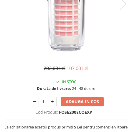
Filtre speciale
Filtre Casnice
Consumabile
Cartuse 5"
Cartuse clasice 10"
Cartuse slim 20"
Cartuse Big Blue 10"
202,00 Lei
107,00 Lei
Cartuse Big Blue 20"
Seturi de cartuse
IN STOC
Mansoane Cintropur
Durata de livrare:
24 - 48 de ore
Membrane osmoza inversa
ADAUGA IN COS
Membrana Ultrafiltrare
Cod Produs:
FOSE200ECOEXP
Cartuse In-Line
Cartuse diverse
La achizitionarea acestui produs primiti
5
Lei pentru comenzile viitoare