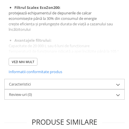
Deferizare cu BIRM
Filtrul Scalex EcoZon200:
Zeolit / Turbidex
protejează echipamentul de depunerile de calcar
economisește până la 30% din consumul de energie
Carbune Activ
crește eficiența și prelungește durata de viață a cazanului sau
Filter AG
încălzitorului
Eliminare nitriti / nitrati
Avantajele filtrului:
Capacitate de 20 000 L sau 6 luni de funcționare
Pompe dozatoare
Temperatură de funcționare ridicată a apei încălzite până la 105 °
Componente si accesorii
С
Nu conține (poli) fosfați, este inofensiv pentru oameni și mediu
VEZI MAI MULT
Baterii purificator
Protecția împotriva sedimentelor
Carcase de schimb
Informatii conformitate produs
Cu filtrul Scalex, veți reduce cheltuielile asociate cazanul sau
întreținerea încălzitorului si consumul de energie electrică
Chei strangere
Cazanul și încălzitorul vor funcționa mult mai mult.
Caracteristici
Cleme si suporti
Review-uri
(0)
Conectori si fitinguri
Componente filtre
Furtun
PRODUSE SIMILARE
Garnituri si oringuri