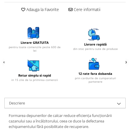
Cartuse atipice
Adauga la Favorite
Cere informatii
Lampi UV de schimb
Sisteme de filtrare
Microfiltrare
Ultrafiltrare
Livrare GRATUITA
Sterilizare cu UV
Livrare rapidă
pentru toate comenzile peste 600 de
din stoc pentru sute de produse
lei
Dozatoare
Osmoza inversa
Sisteme fara pompa de presiune
12 rate fara dobanda
Retur simplu si rapid
prin cardurile de cumparaturi
Sisteme cu pompa de presiune
in 15 zile de la primirea comenzii
partenere
Sisteme cu flux direct
Sisteme profesionale
Descriere
Statii automate
ECOMIX
Formarea depunerilor de calcar reduce eficiența funcționării
cazanului sau a încălzitorului, ceea ce duce la defectarea
Deferizare cu Pyrolox
echipamentului fără posibilitate de recuperare.