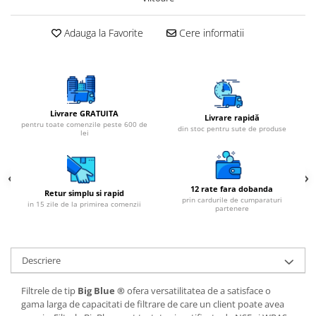
Adauga la Favorite
Cere informatii
Livrare GRATUITA
Livrare rapidă
pentru toate comenzile peste 600 de
din stoc pentru sute de produse
lei
12 rate fara dobanda
Retur simplu si rapid
prin cardurile de cumparaturi
in 15 zile de la primirea comenzii
partenere
Descriere
Filtrele de tip
Big Blue ®
ofera versatilitatea de a satisface o
gama larga de capacitati de filtrare de care un client poate avea