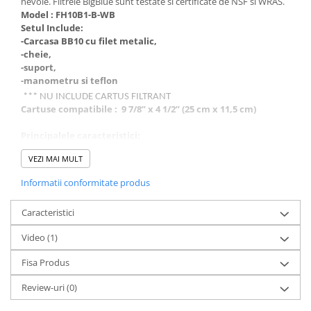
nevoie. Filtrele BigBlue sunt testate si certificate de NSF si WRAS.
Model : FH10B1-B-WB
Setul Include:
-Carcasa BB10 cu filet metalic,
-cheie,
-suport,
-manometru si teflon
*** NU INCLUDE CARTUS FILTRANT
Cartuse compatibile : 9 7/8” x 4 1/2” (25 cm x 11,5 cm)
Principalele caracteristici:
VEZI MAI MULT
- Fabricat în UE cu componente de înaltă performanță
- Calitate superioară
Informatii conformitate produs
- Cerificat NSF pentru integritate structurală și materiala
- Certificat WRAS
Caracteristici
- Titlul 21 Conformitate FDA CFR
- Preturi competitive
Video
(1)
- Construit manual și testat in fabrica
- Utilizare rezidentiala și comercială
Fisa Produs
- Carcasă cu capacitate mare, potrivită pentru aplicații cu debit
mare
Review-uri
(0)
- Echipat cu suport pentru filtre, cheie, manometru și
supapa presiune