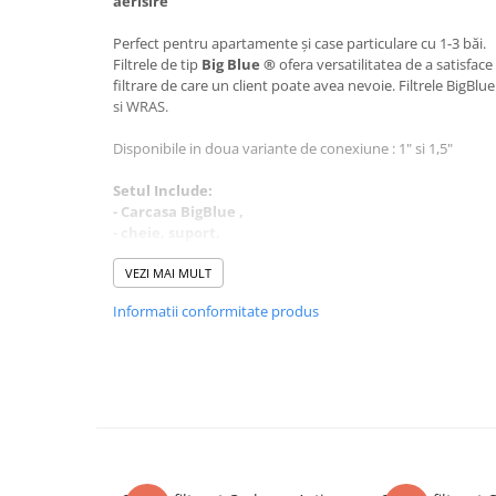
aerisire
Cartuse atipice
Lampi UV de schimb
Perfect pentru apartamente și case particulare cu 1-3 băi.
Filtrele de tip
Big Blue ®
ofera versatilitatea de a satisfac
Sisteme de filtrare
filtrare de care un client poate avea nevoie. Filtrele BigBlue
Microfiltrare
si WRAS.
Ultrafiltrare
Disponibile in doua variante de conexiune : 1" si 1,5"
Sterilizare cu UV
Setul Include:
Dozatoare
- Carcasa BigBlue ,
- cheie, suport,
Osmoza inversa
Sisteme fara pompa de presiune
*** NU INCLUDE CARTUS FILTRANT
VEZI MAI MULT
Cartuse compatibile : 20” x 4 1/2” (50,8 cm x 11,5 cm)
Sisteme cu pompa de presiune
Informatii conformitate produs
Sisteme cu flux direct
Aplicatii :
Instalații rezidentiale
Sisteme profesionale
Sisteme de pre-filtrare
Industria alimentară
Statii automate
Laboratoarele industriale
ECOMIX
Specificații
Deferizare cu Pyrolox
- Dimensiune standard - 4.5" × 20"