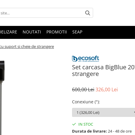
DELIZARE
NOUTATI
PROMOTII
SEAP
cu suport si cheie de strangere
Set carcasa BigBlue 20
strangere
600,00 Lei
326,00 Lei
Conexiune (")
:
IN STOC
Durata de livrare:
24 - 48 de ore