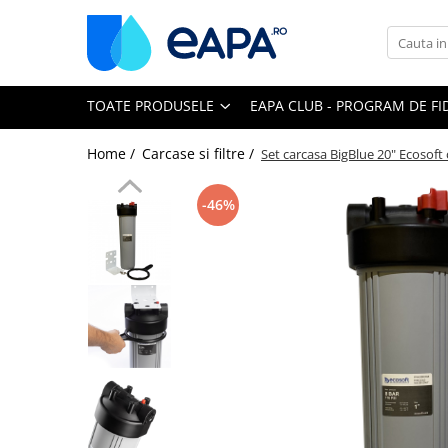
Toate Produsele
TOATE PRODUSELE
EAPA CLUB - PROGRAM DE FI
Dedurizare
Dedurizator tip Cabinet
Home /
Carcase si filtre /
Set carcasa BigBlue 20" Ecosoft 
Dedurizator Simplex
Dedurizator Duplex
-46%
Carcase si filtre
Filtre 5"
Filtre 10"
Filtre 20" slim
Filtre Big Blue 10"
Filtre Big Blue 20"
Filtre Cintropur
Sisteme duplex / triplex