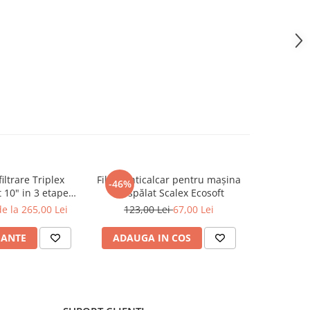
iltrare Triplex
Filtru anticalcar pentru mașina
Sistem de 
-46%
-40%
 10" in 3 etape
de spălat Scalex Ecosoft
HPRCLx-3B-TRIPLE
e la 265,00 Lei
123,00 Lei
67,00 Lei
2.050,0
IANTE
ADAUGA IN COS
ADAUG