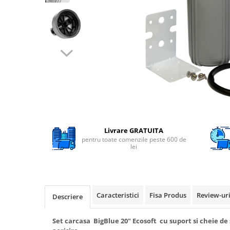
Filtre speciale
Filtre Casnice
Consumabile
Cartuse 5"
Cartuse clasice 10"
Cartuse slim 20"
Cartuse Big Blue 10"
Cartuse Big Blue 20"
Livrare GRATUITA
Seturi de cartuse
pentru toate comenzile peste 600 de
lei
Mansoane Cintropur
Membrane osmoza inversa
Membrana Ultrafiltrare
Caracteristici
Fisa Produs
Review-ur
Descriere
Cartuse In-Line
Cartuse diverse
Set carcasa BigBlue 20" Ecosoft cu suport si cheie de