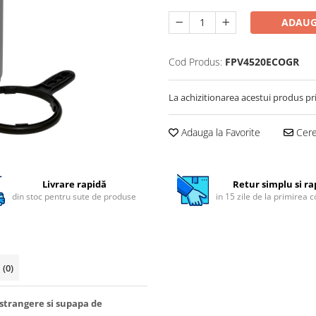
ADAUG
Cod Produs:
FPV4520ECOGR
La achizitionarea acestui produs pr
Adauga la Favorite
Cere 
Livrare rapidă
Retur simplu si ra
din stoc pentru sute de produse
in 15 zile de la primirea 
i
(0)
 strangere si supapa de