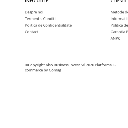
INFO UTILE
CLIENTI
Testere si Masurare
Despre noi
Metode de
Valve si Automatizari
Termeni si Conditii
Informatii
Surse alimentare
Politica de Confidentialitate
Politica d
Tub quartz
Contact
Garantia 
ANPC
Rezervoare
Medii de filtrare
Pompe de presiune
©Copyright Also Business Invest Srl 2026
Platforma E-
Conectori statie
commerce by Gomag
Contoare si debitmetre
Accesorii diverse
Robineti