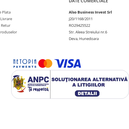
DATE COMERCIALE
 Plata
Also Business Invest Srl
 Livrare
J20/1168/2011
e Retur
RO29425522
Produselor
Str. Aleea Streiului nr.6
Deva, Hunedoara