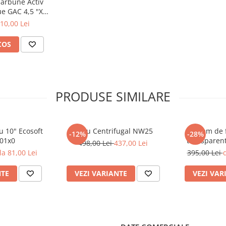
Carbune Activ
ue GAC 4,5 "X
"
10,00 Lei
COS
PRODUSE SIMILARE
ru 10" Ecosoft
Filtru Centrifugal NW25
Sistem de f
-12%
-28%
01x0
transparent
498,00 Lei
437,00 Lei
Aquafilter F
la 81,00 Lei
395,00 Lei
d
NTE
VEZI VARIANTE
VEZI VAR