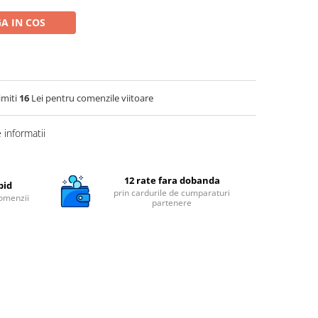
A IN COS
imiti
16
Lei pentru comenzile viitoare
informatii
12 rate fara dobanda
pid
prin cardurile de cumparaturi
comenzii
partenere