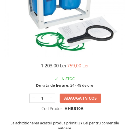
Lampi UV de schimb
Rezervoare
Medii de filtrare
Pompe de presiune
Conectori statie
Contoare si debitmetre
Accesorii diverse
Robineti
1.203,00 Lei
759,00 Lei
IN STOC
Durata de livrare:
24 - 48 de ore
ADAUGA IN COS
Cod Produs:
HHBB10A
La achizitionarea acestui produs primiti
37
Lei pentru comenzile
viitoare