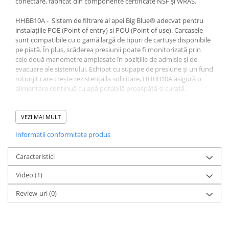
conectare, fabricat din componente certificate NSF și WRAS.
HHBB10A - Sistem de filtrare al apei Big Blue® adecvat pentru
instalațiile POE (Point of entry) si POU (Point of use). Carcasele
sunt compatibile cu o gamă largă de tipuri de cartușe disponibile
pe piață. În plus, scăderea presiunii poate fi monitorizată prin
cele două manometre amplasate în pozițiile de admisie și de
evacuare ale sistemului. Echipat cu supape de presiune și un fund
rotunjit care crește rezistența la solicitare, HHBB10A asigură o
alimentare continuă cu apă potabilă proaspătă și curată.
CONȚINUTUL SISTEMULUI ȘI SPECIFICAȚIILE
VEZI MAI MULT
- 2 carcase Big Blue 10"
Informatii conformitate produs
- Platforma metalica
- 2 manometre cu extensii din alamă
- 2 inele centralizatoare bacteriostatice
Caracteristici
- Cheie pentru filtru: FXWR1BB-BL
Video
(1)
- Instrucțiuni de instalare
Review-uri
(0)
Conexiuni in/out : 1"
Dimensiunile sistemului (înălțime x lățime x lungime): 360 x 220 x
380 mm
Dimensiunile cartușului (înălțime x Diametru exterior): 10 x 4 1/2