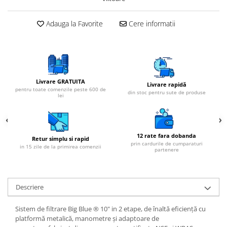
Adauga la Favorite
Cere informatii
Livrare GRATUITA
Livrare rapidă
pentru toate comenzile peste 600 de
din stoc pentru sute de produse
lei
12 rate fara dobanda
Retur simplu si rapid
prin cardurile de cumparaturi
in 15 zile de la primirea comenzii
partenere
Descriere
Sistem de filtrare Big Blue ® 10" in 2 etape, de înaltă eficiență cu
platformă metalică, manometre și adaptoare de