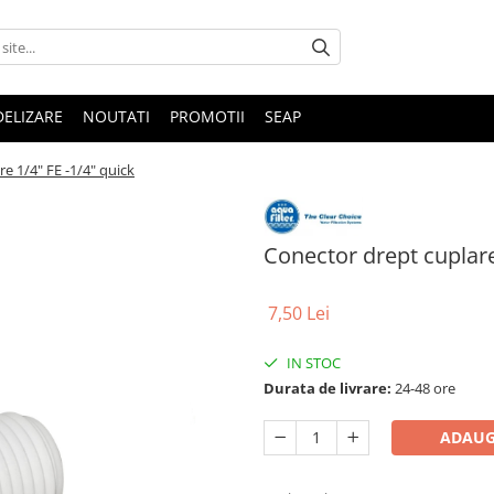
DELIZARE
NOUTATI
PROMOTII
SEAP
e 1/4" FE -1/4" quick
Conector drept cuplare
7,50 Lei
IN STOC
Durata de livrare:
24-48 ore
ADAUG