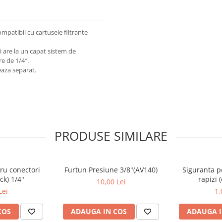
patibil cu cartusele filtrante
i are la un capat sistem de
re de 1/4″.
eaza separat.
PRODUSE SIMILARE
ru conectori
Furtun Presiune 3/8"(AV140)
Siguranta p
ck) 1/4"
rapizi 
10,00 Lei
Lei
1,
COS
ADAUGA IN COS
ADAUGA I