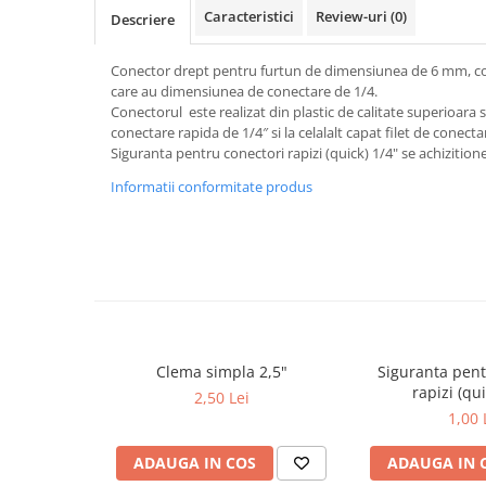
Cartuse atipice
Caracteristici
Review-uri
(0)
Descriere
Lampi UV de schimb
Sisteme de filtrare
Conector drept pentru furtun de dimensiunea de 6 mm, com
care au dimensiunea de conectare de 1/4.
Microfiltrare
Conectorul este realizat din plastic de calitate superioara s
Ultrafiltrare
conectare rapida de 1/4″ si la celalalt capat filet de conecta
Siguranta pentru conectori rapizi (quick) 1/4" se achizition
Sterilizare cu UV
Informatii conformitate produs
Dozatoare
Osmoza inversa
Sisteme fara pompa de presiune
Sisteme cu pompa de presiune
Sisteme cu flux direct
Sisteme profesionale
Clema simpla 2,5"
Siguranta pent
rapizi (qui
Statii automate
2,50 Lei
1,00 
ECOMIX
Deferizare cu Pyrolox
ADAUGA IN COS
ADAUGA IN 