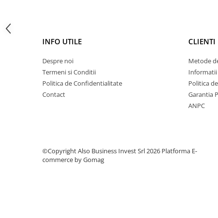
Deferizare cu BIRM
Zeolit / Turbidex
Carbune Activ
INFO UTILE
CLIENTI
Filter AG
Despre noi
Metode de
Eliminare nitriti / nitrati
Termeni si Conditii
Informatii
Pompe dozatoare
Politica de Confidentialitate
Politica d
Componente si accesorii
Contact
Garantia 
Baterii purificator
ANPC
Carcase de schimb
Chei strangere
Cleme si suporti
©Copyright Also Business Invest Srl 2026
Platforma E-
commerce by Gomag
Conectori si fitinguri
Componente filtre
Furtun
Garnituri si oringuri