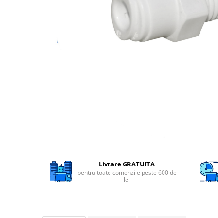
Filtre speciale
Filtre Casnice
Consumabile
Cartuse 5"
Cartuse clasice 10"
Cartuse slim 20"
Cartuse Big Blue 10"
Cartuse Big Blue 20"
Seturi de cartuse
Mansoane Cintropur
Membrane osmoza inversa
Livrare GRATUITA
pentru toate comenzile peste 600 de
Membrana Ultrafiltrare
lei
Cartuse In-Line
Cartuse diverse