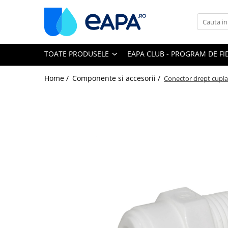
Toate Produsele
TOATE PRODUSELE
EAPA CLUB - PROGRAM DE FI
Dedurizare
Dedurizator tip Cabinet
Home /
Componente si accesorii /
Conector drept cuplar
Dedurizator Simplex
Dedurizator Duplex
Carcase si filtre
Filtre 5"
Filtre 10"
Filtre 20" slim
Filtre Big Blue 10"
Filtre Big Blue 20"
Filtre Cintropur
Sisteme duplex / triplex