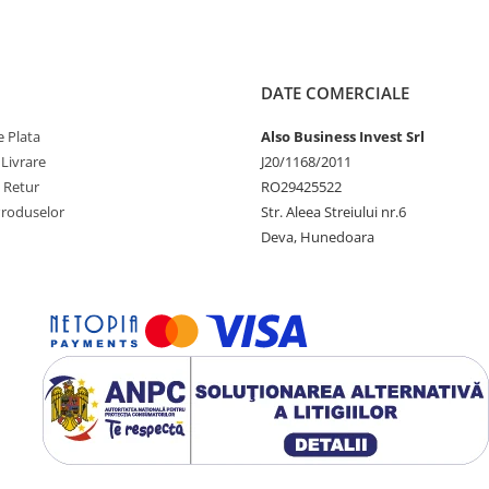
DATE COMERCIALE
 Plata
Also Business Invest Srl
 Livrare
J20/1168/2011
e Retur
RO29425522
Produselor
Str. Aleea Streiului nr.6
Deva, Hunedoara