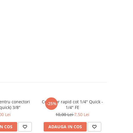
entru conectori
Conector rapid cot 1/4" Quick -
Conector r
-25%
(quick) 3/8"
1/4" FE
00 Lei
10,00 Lei
7,50 Lei
N COS
ADAUGA IN COS
ADAUG