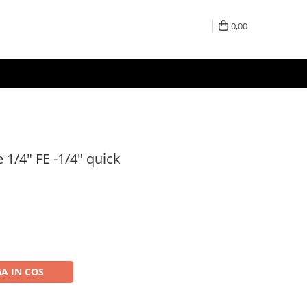
0,00
 1/4" FE -1/4" quick
A IN COS