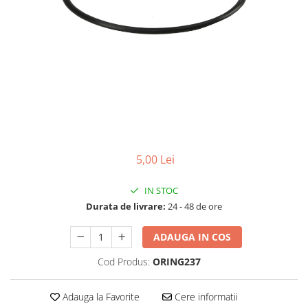
Lampi UV de schimb
Rezervoare
Medii de filtrare
Pompe de presiune
Conectori statie
Contoare si debitmetre
Accesorii diverse
Robineti
5,00 Lei
IN STOC
Durata de livrare:
24 - 48 de ore
ADAUGA IN COS
Cod Produs:
ORING237
Adauga la Favorite
Cere informatii