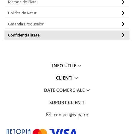
Metode de Plata
Lampi UV de schimb
Rezervoare
Politica de Retur
Medii de filtrare
Garantia Produselor
Pompe de presiune
Conectori statie
Confidentialitate
Contoare si debitmetre
Accesorii diverse
Robineti
INFO UTILE
CLIENTI
DATE COMERCIALE
SUPORT CLIENTI
contact@eapa.ro