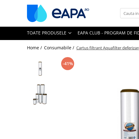
Toate Produsele
TOATE PRODUSELE
EAPA CLUB - PROGRAM DE FI
Dedurizare
Dedurizator tip Cabinet
Home /
Consumabile /
Cartus filtrant Aquafilter deferiz
Dedurizator Simplex
Dedurizator Duplex
-41%
Carcase si filtre
Filtre 5"
Filtre 10"
Filtre 20" slim
Filtre Big Blue 10"
Filtre Big Blue 20"
Filtre Cintropur
Sisteme duplex / triplex