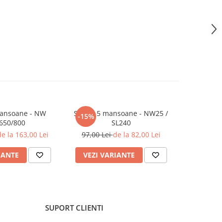
mansoane - NW
Set de 5 mansoane - NW25 /
Cartus f
-15%
-37%
650/800
SL240
poliester
F
e la 163,00 Lei
97,00 Lei
de la 82,00 Lei
199,0
IANTE
VEZI VARIANTE
VEZI 
SUPORT CLIENTI