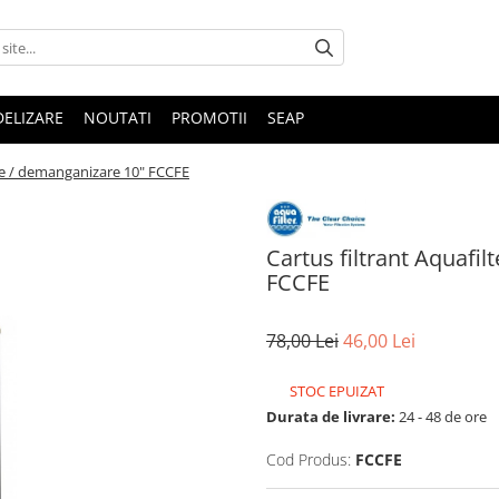
DELIZARE
NOUTATI
PROMOTII
SEAP
are / demanganizare 10" FCCFE
Cartus filtrant Aquafil
FCCFE
78,00 Lei
46,00 Lei
STOC EPUIZAT
Durata de livrare:
24 - 48 de ore
Cod Produs:
FCCFE