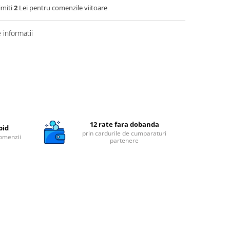
imiti
2
Lei pentru comenzile viitoare
informatii
12 rate fara dobanda
pid
prin cardurile de cumparaturi
comenzii
partenere