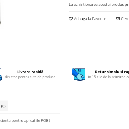
La achizitionarea acestui produs pr
Adauga la Favorite
Cere 
Livrare rapidă
Retur simplu si ra
din stoc pentru sute de produse
in 15 zile de la primirea 
i
(0)
cienta pentru aplicatiile POE (