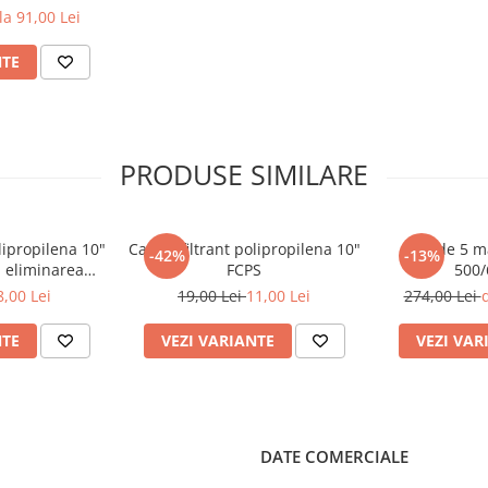
la 91,00 Lei
 de metale
NTE
te solide) 10 pm *
materialele de filtrare să fie
PRODUSE SIMILARE
lipropilena 10"
Cartus filtrant polipropilena 10"
Set de 5 
-42%
-13%
u eliminarea
FCPS
500/
4 ° F)
telor
8,00 Lei
19,00 Lei
11,00 Lei
274,00 Lei
d
NTE
VEZI VARIANTE
VEZI VAR
DATE COMERCIALE