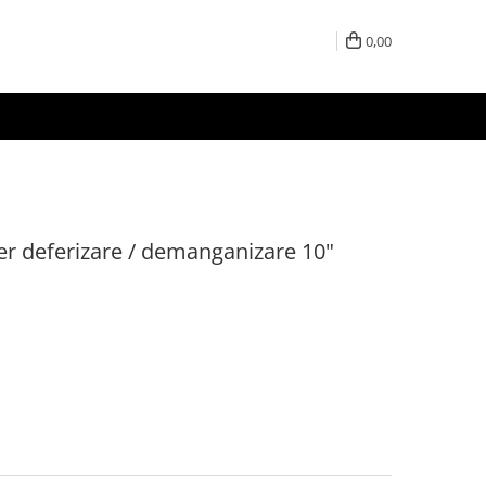
0,00
ter deferizare / demanganizare 10"