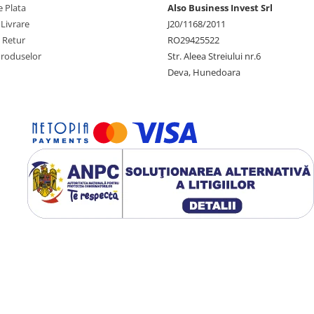
 Plata
Also Business Invest Srl
 Livrare
J20/1168/2011
e Retur
RO29425522
Produselor
Str. Aleea Streiului nr.6
Deva, Hunedoara