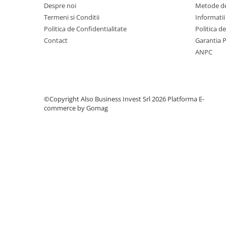
Despre noi
Metode de
Testere si Masurare
Termeni si Conditii
Informatii
Valve si Automatizari
Politica de Confidentialitate
Politica d
Surse alimentare
Contact
Garantia 
ANPC
Tub quartz
Rezervoare
Medii de filtrare
©Copyright Also Business Invest Srl 2026
Platforma E-
Pompe de presiune
commerce by Gomag
Conectori statie
Contoare si debitmetre
Accesorii diverse
Robineti