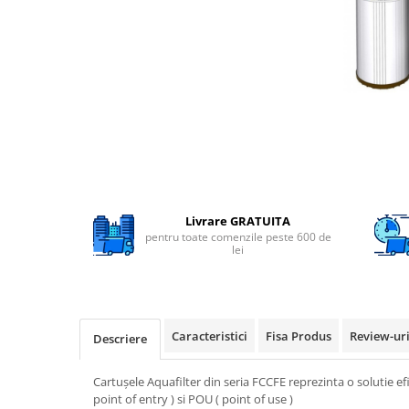
Filtre speciale
Filtre Casnice
Consumabile
Cartuse 5"
Cartuse clasice 10"
Cartuse slim 20"
Cartuse Big Blue 10"
Cartuse Big Blue 20"
Livrare GRATUITA
pentru toate comenzile peste 600 de
Seturi de cartuse
lei
Mansoane Cintropur
Membrane osmoza inversa
Membrana Ultrafiltrare
Caracteristici
Fisa Produs
Review-ur
Descriere
Cartuse In-Line
Cartușele Aquafilter din seria FCCFE reprezinta o solutie efi
Cartuse diverse
point of entry ) si POU ( point of use )