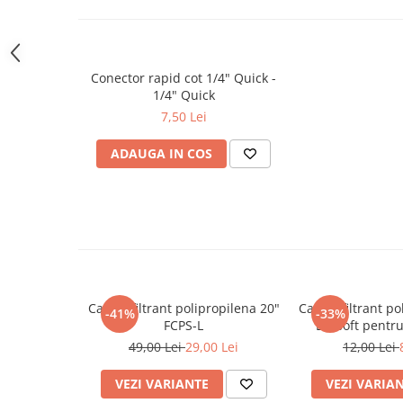
Deferizare cu BIRM
Zeolit / Turbidex
Carbune Activ
Conector rapid cot 1/4" Quick -
Filter AG
1/4" Quick
Eliminare nitriti / nitrati
7,50 Lei
Pompe dozatoare
ADAUGA IN COS
Componente si accesorii
Baterii purificator
Carcase de schimb
Chei strangere
Cleme si suporti
Conectori si fitinguri
Cartus filtrant polipropilena 20"
Cartus filtrant po
-41%
-33%
FCPS-L
Ecosoft pentr
Componente filtre
sedimen
49,00 Lei
29,00 Lei
12,00 Lei
Furtun
VEZI VARIANTE
VEZI VARIA
Garnituri si oringuri