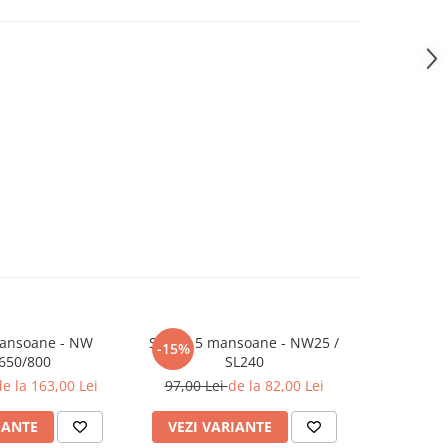
mansoane - NW
Set de 5 mansoane - NW25 /
Cartus f
-15%
-37%
650/800
SL240
poliester
F
e la 163,00 Lei
97,00 Lei
de la 82,00 Lei
199,0
IANTE
VEZI VARIANTE
VEZI 