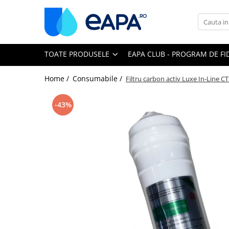
Toate Produsele
TOATE PRODUSELE
EAPA CLUB - PROGRAM DE FI
Dedurizare
Dedurizator tip Cabinet
Home /
Consumabile /
Filtru carbon activ Luxe In-Line CT
Dedurizator Simplex
Dedurizator Duplex
-43%
Carcase si filtre
Filtre 5"
Filtre 10"
Filtre 20" slim
Filtre Big Blue 10"
Filtre Big Blue 20"
Filtre Cintropur
Sisteme duplex / triplex