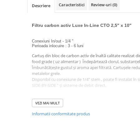
Cartuse atipice
Caracteristici
Review-uri
(0)
Descriere
Lampi UV de schimb
Sisteme de filtrare
Filtru carbon activ Luxe In-Line CTO 2,5" x 10"
Microfiltrare
Ultrafiltrare
Conexiuni In/out - 1/4 "
Perioada inlocuire : 3 - 6 luni
Sterilizare cu UV
Cartuș din bloc de carbon activ de înaltă calitate realizat 
Dozatoare
food grade ( uz alimentar ) Îndepărtează clorul, substanțel
Osmoza inversa
Îmbunătățește gustul și aroma apei filtrată. Cartușele redu
metalelor grele.
Sisteme fara pompa de presiune
Disponibil cu conexiune de 1/4" stem , poate fi instalat în s
Sisteme cu pompa de presiune
SIDE-BY-SIDE " și sisteme de debit direct,
Sisteme cu flux direct
Dimensiuni disponibile: 2,5 "x 10"
Grad de filtrare : 1 micron
VEZI MAI MULT
Sisteme profesionale
Temperatura de lucru: 5 ° C - 45 ° C
Informatii conformitate produs
Statii automate
Longevitate: 3 - 6 luni sau 8000 - 11000 litri (în funcție de c
Debit : 2,5 litri/minut
ECOMIX
Presiune maxima : 4 bar
Deferizare cu Pyrolox
Conector compatibil :
Conector rapid cot 1/4" Quick - 1/4" 