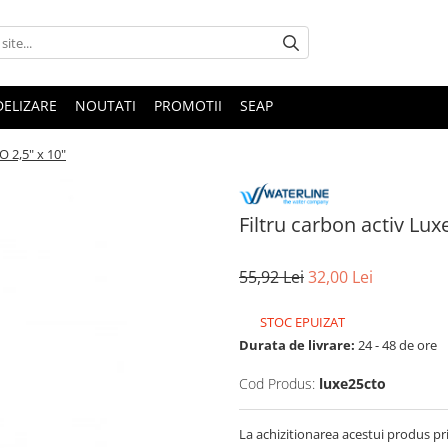
DELIZARE
NOUTATI
PROMOTII
SEAP
O 2,5" x 10"
Filtru carbon activ Lux
55,92 Lei
32,00 Lei
STOC EPUIZAT
Durata de livrare:
24 - 48 de ore
Cod Produs:
luxe25cto
La achizitionarea acestui produs pr