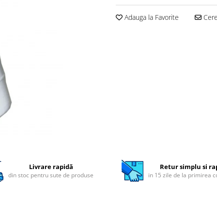
Adauga la Favorite
Cere 
Livrare rapidă
Retur simplu si ra
din stoc pentru sute de produse
in 15 zile de la primirea 