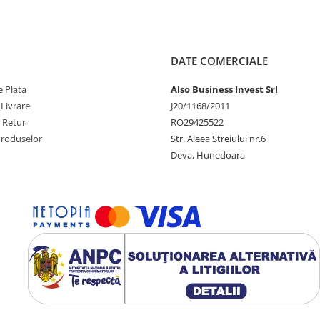
DATE COMERCIALE
 Plata
Also Business Invest Srl
 Livrare
J20/1168/2011
e Retur
RO29425522
Produselor
Str. Aleea Streiului nr.6
Deva, Hunedoara