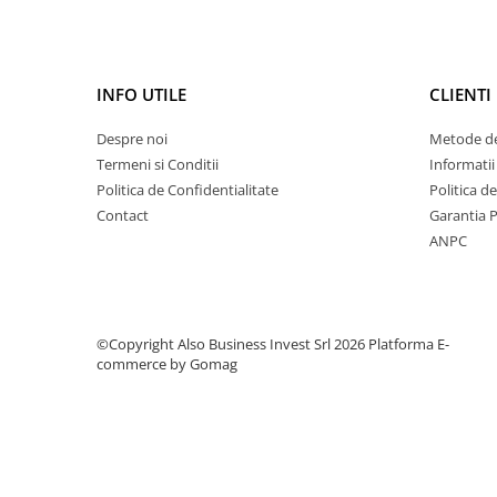
Testere si Masurare
Valve si Automatizari
Surse alimentare
INFO UTILE
CLIENTI
Tub quartz
Despre noi
Metode de
Rezervoare
Termeni si Conditii
Informatii
Politica de Confidentialitate
Politica d
Medii de filtrare
Contact
Garantia 
Pompe de presiune
ANPC
Conectori statie
Contoare si debitmetre
Accesorii diverse
©Copyright Also Business Invest Srl 2026
Platforma E-
Robineti
commerce by Gomag