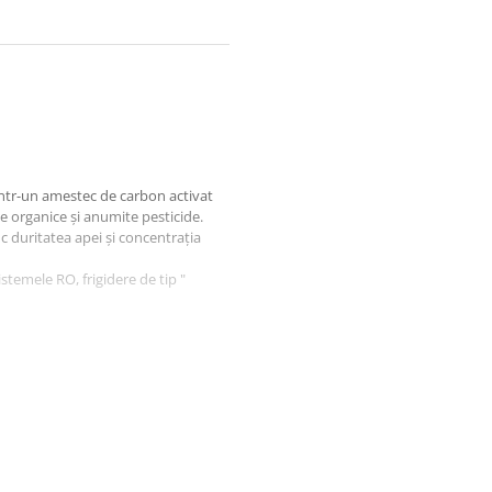
dintr-un amestec de carbon activat
e organice și anumite pesticide.
c duritatea apei și concentrația
istemele RO, frigidere de tip "
alitatea apei de alimentare).
Quick -
AQ-A4UE4-W