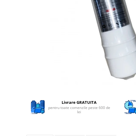
Filtre speciale
Filtre Casnice
Consumabile
Cartuse 5"
Cartuse clasice 10"
Cartuse slim 20"
Cartuse Big Blue 10"
Cartuse Big Blue 20"
Seturi de cartuse
Mansoane Cintropur
Membrane osmoza inversa
Livrare GRATUITA
pentru toate comenzile peste 600 de
Membrana Ultrafiltrare
lei
Cartuse In-Line
Cartuse diverse