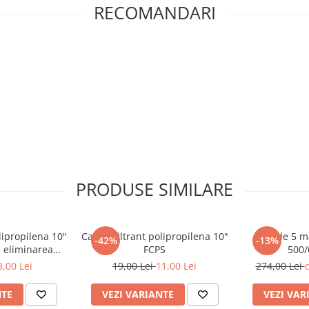
RECOMANDARI
PRODUSE SIMILARE
lipropilena 10"
Cartus filtrant polipropilena 10"
Set de 5 
-42%
-13%
u eliminarea
FCPS
500/
telor
8,00 Lei
19,00 Lei
11,00 Lei
274,00 Lei
d
NTE
VEZI VARIANTE
VEZI VAR