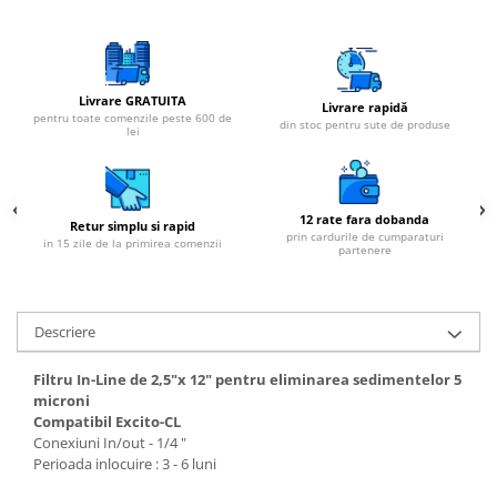
Livrare GRATUITA
Livrare rapidă
pentru toate comenzile peste 600 de
din stoc pentru sute de produse
lei
12 rate fara dobanda
Retur simplu si rapid
prin cardurile de cumparaturi
in 15 zile de la primirea comenzii
partenere
Descriere
Filtru In-Line de 2,5"x 12" pentru eliminarea sedimentelor 5
microni
Compatibil Excito-CL
Conexiuni In/out - 1/4 "
Perioada inlocuire : 3 - 6 luni