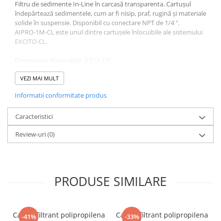
Filtru de sedimente In-Line în carcasă transparenta. Cartușul
îndepărtează sedimentele, cum ar fi nisip, praf, rugină și materiale
solide în suspensie. Disponibil cu conectare NPT de 1/4 ".
AIPRO-1M-CL este unul dintre cartușele înlocuibile ale sistemului
EXCITO-CL.
Dimensiuni disponibile: 2,5 "x 12"
Finete filtrare disponibilă: 1 micron
Temperatura de lucru: 2° C - 45 ° C
VEZI MAI MULT
Informatii conformitate produs
Longevitate: 3 - 6 luni (în funcție de calitatea apei de alimentare).
Caracteristici
Review-uri
(0)
PRODUSE SIMILARE
Cartus filtrant polipropilena
Cartus filtrant polipropilena
-41%
-33%