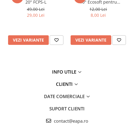
20" FCPS-L
10" Ecosoft pentru
eliminarea sedimentelor
49,00 Lei
12,00 Lei
29,00 Lei
8,00 Lei
VEZI VARIANTE
VEZI VARIANTE
INFO UTILE
CLIENTI
DATE COMERCIALE
SUPORT CLIENTI
contact@eapa.ro