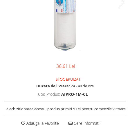
Lampi UV de schimb
Rezervoare
Medii de filtrare
Pompe de presiune
Conectori statie
Contoare si debitmetre
Accesorii diverse
Robineti
36,61 Lei
STOC EPUIZAT
Durata de livrare:
24 - 48 de ore
Cod Produs:
AIPRO-1M-CL
La achizitionarea acestui produs primiti
1
Lei pentru comenzile viitoare
Adauga la Favorite
Cere informatii