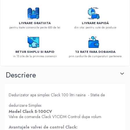
LIVRARE GRATUITA
LIVRARE RAPIDĂ
pentru toate comenzile peste 600 de lei
din stoc pentru sute de produse
RETUR SIMPLU SI RAPID
12 RATE FARA DOBANDA
in 15 zile de la primirea comenzii
prin cardurile de cumparaturi partenere
Descriere
Dedurizator apa simplex Clack 100 litri rasina - Statie de
dedurizare Simplex
Model Clack S-100CV
Valva de comanda Clack V1CIDM Control dupa volum
Avantajele valvei de control Clack: