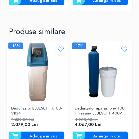
Adauga in cos
Adauga in cos
Produse similare
-18%
-17%
Dedurizator BLUESOFT K100-
Dedurizator apa simplex 100
VR34
litri rasina BLUESOFT 400VR -
RX
2.539,00 Lei
4.900,00 Lei
2.079,00 Lei
4.067,00 Lei
Adauga in cos
Adauga in cos