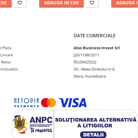
COS
ADAUGA IN COS
ADAUGA I
erioadă de 365 de zile.
ța poate varia în funcție de
DATE COMERCIALE
 pe care dorești să îl resetezi.
ie.
 Plata
Also Business Invest Srl
rul timp de 3 secunde pentru a
 Livrare
J20/1168/2011
e Retur
RO29425522
Produselor
Str. Aleea Streiului nr.6
Deva, Hunedoara