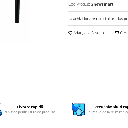
Cod Produs:
3newsmart
La achizitionarea acestui produs pr
Adauga la Favorite
Cere 
Livrare rapidă
Retur simplu si ra
din stoc pentru sute de produse
in 15 zile de la primirea 