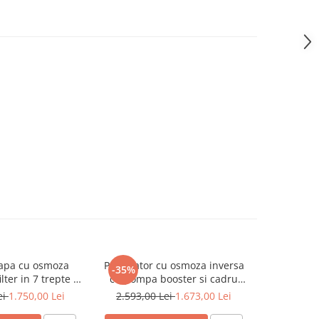
 apa cu osmoza
Purificator cu osmoza inversa
Purificato
-35%
-28%
lter in 7 trepte si
cu pompa booster si cadru
Ecosoft 
 booster
metalic Ecosoft P'URE Balance
75GPD cu
ei
1.750,00 Lei
2.593,00 Lei
1.673,00 Lei
1.983,0
ca