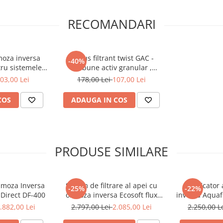
 și unele metale grele ale apei.
(
RECOMANDARI
nea porilor filtrului este de
șilor, calcarului, metalelor grele
u este mai mare decât dimensiunea
oza inversa
Cartus filtrant twist GAC -
ustul si mirosul apei.
( se
-40%
carbune activ granular ,
 de osmoză
mart
postfiltru pentru sistemele
03,00 Lei
178,00 Lei
107,00 Lei
3NewSmart
COS
ADAUGA IN COS
nore pentru a te informa despre
l duratei de viață, LED-urile vor
PRODUSE SIMILARE
violet și avertizările sonore vor
mul se va bloca automat pentru a
ca sistemul, este necesară
Osmoza Inversa
Sistem de filtrare al apei cu
Purificator
-25%
-22%
 Direct DF-400
osmoza inversa Ecosoft flux
inversa Aquafi
direct Robust Mini
pompa
.882,00 Lei
2.797,00 Lei
2.085,00 Lei
2.250,00 L
 se va declanșa o alarmă și se va