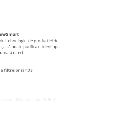
3NewSmart
iul tehnologiei de producției de
 așa că poate purifica eficient apa
sumată direct.
 filtrelor si TDS
in spatii înguste, beneficiind
e asemenea, designul este ideal
ugina, nisip și alte materii în