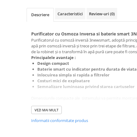
Cartuse atipice
Lampi UV de schimb
Caracteristici
Review-uri
(0)
Descriere
Sisteme de filtrare
Microfiltrare
Purificator cu Osmoza Inversa si baterie smart 
Ultrafiltrare
Purificatorul cu osmoză inversă 3newsmart, adoptă princip
apă prin osmoză inversă și trece prin trei etape de filtrare,
Sterilizare cu UV
de la robinet și o transformă în apă pură care poate fi con
Dozatoare
Principalele avantaje :
Design compact
Osmoza inversa
Baterie smart cu indicator pentru durata de viata a
Sisteme fara pompa de presiune
Inlocuirea simpla si rapida a filtrelor
Costuri mici de exploatare
Sisteme cu pompa de presiune
Semnalizare luminoasa privind starea cartuselor
Sisteme cu flux direct
Dimensiunile compacte ale sistemului va permite montarea 
Sisteme profesionale
totodată de purificarea apei dumneavoastră de la rețea. D
pentru a fi integrat in orice spatiu .
VEZI MAI MULT
Statii automate
ECOMIX
Informatii conformitate produs
Etape de filtrare:
Deferizare cu Pyrolox
Filtru de sedimente și carbon în prima etapă:
Filtreaza r