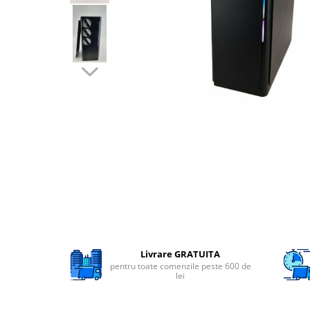
Filtre speciale
Filtre Casnice
Consumabile
Cartuse 5"
Cartuse clasice 10"
Cartuse slim 20"
Cartuse Big Blue 10"
Cartuse Big Blue 20"
Seturi de cartuse
Mansoane Cintropur
Membrane osmoza inversa
Membrana Ultrafiltrare
Livrare GRATUITA
pentru toate comenzile peste 600 de
Cartuse In-Line
lei
Cartuse diverse