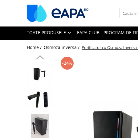
Toate Produsele
TOATE PRODUSELE
EAPA CLUB - PROGRAM DE FI
Dedurizare
Dedurizator tip Cabinet
Home /
Osmoza inversa /
Purificator cu Osmoza Inversa
Dedurizator Simplex
Dedurizator Duplex
-24%
Carcase si filtre
Filtre 5"
Filtre 10"
Filtre 20" slim
Filtre Big Blue 10"
Filtre Big Blue 20"
Filtre Cintropur
Sisteme duplex / triplex