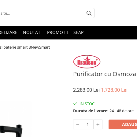
DELIZARE
NOUTATI
PROMOTII
SEAP
 si baterie smart 3NewSmart
Purificator cu Osmoza
2.283,00 Lei
1.728,00 Lei
IN STOC
Durata de livrare:
24 - 48 de ore
ADAUG