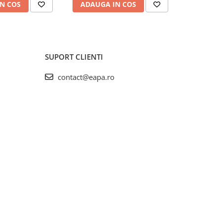
N COS
ADAUGA IN COS
ADAUG
SUPORT CLIENTI
contact@eapa.ro