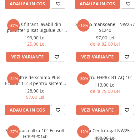
ADAUGA IN COS
ADAUGA IN COS
Cartus filtrant lavabil din
Set de 5 mansoane - NW25 /
-37%
-15%
poliester plisat BigBlue 20"
SL240
FCCELxM20B
199,00 Lei
97,00 Lei
125,00 Lei
de la 82,00 Lei
VEZI VARIANTE
VEZI VARIANTE
Set filtre de schimb Plus
Set filtru FHPRx-B1-AQ 10"
-24%
-30%
Ecosoft 1-2-3 pentru sisteme
113,00 Lei
de filtrare
128,00 Lei
de la 79,00 Lei
97,00 Lei
ADAUGA IN COS
VEZI VARIANTE
Set carcasa filtru 10" Ecosoft
Filtru Centrifugal NW25
-37%
-12%
FCPP3P01x0
498,00 Lei