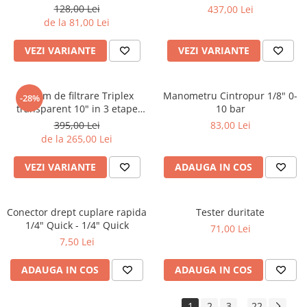
128,00 Lei
437,00 Lei
de la 81,00 Lei
VEZI VARIANTE
VEZI VARIANTE
Sistem de filtrare Triplex
Manometru Cintropur 1/8" 0-
-28%
transparent 10" in 3 etape
10 bar
Aquafilter FHPRCLx-3B-TRIPLE
395,00 Lei
83,00 Lei
de la 265,00 Lei
VEZI VARIANTE
ADAUGA IN COS
Conector drept cuplare rapida
Tester duritate
1/4" Quick - 1/4" Quick
71,00 Lei
7,50 Lei
ADAUGA IN COS
ADAUGA IN COS
1
2
3
22
...