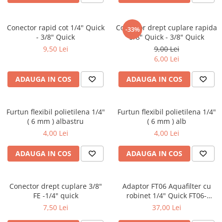
Conector rapid cot 1/4" Quick
Conector drept cuplare rapida
-33%
- 3/8" Quick
3/8" Quick - 3/8" Quick
9,50 Lei
9,00 Lei
6,00 Lei
ADAUGA IN COS
ADAUGA IN COS
Furtun flexibil polietilena 1/4"
Furtun flexibil polietilena 1/4"
( 6 mm ) albastru
( 6 mm ) alb
4,00 Lei
4,00 Lei
ADAUGA IN COS
ADAUGA IN COS
Conector drept cuplare 3/8"
Adaptor FT06 Aquafilter cu
FE -1/4" quick
robinet 1/4" Quick FT06-
14QCV
7,50 Lei
37,00 Lei