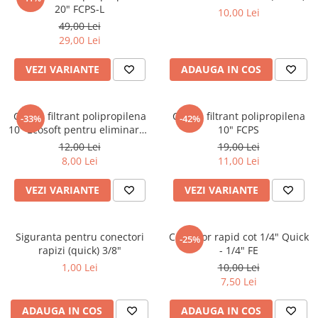
20" FCPS-L
10,00 Lei
Lampi UV de schimb
Rezervoare
49,00 Lei
Medii de filtrare
29,00 Lei
Pompe de presiune
VEZI VARIANTE
ADAUGA IN COS
Conectori statie
Contoare si debitmetre
Cartus filtrant polipropilena
Cartus filtrant polipropilena
-33%
-42%
Accesorii diverse
10" Ecosoft pentru eliminarea
10" FCPS
sedimentelor
12,00 Lei
19,00 Lei
Robineti
8,00 Lei
11,00 Lei
VEZI VARIANTE
VEZI VARIANTE
Siguranta pentru conectori
Conector rapid cot 1/4" Quick
-25%
rapizi (quick) 3/8"
- 1/4" FE
1,00 Lei
10,00 Lei
7,50 Lei
ADAUGA IN COS
ADAUGA IN COS