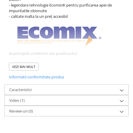
- legendara tehnologie Ecomix® pentru purificarea apei de
impuritatile obisnuite
- calitate inalta la un preț accesibil
Avantajele evidente ale produsului:
o scurgere usoara a apei
VEZI MAI MULT
capac pentru a proteja apa curata
Informatii conformitate produs
Beneficiile utilizarii filtrului:
mancarea va avea un gust mai bun
Caracteristici
arome si gust natural al ceaiului si/sau cafelei
protejeaza electrocasnicele
Video
(1)
apa purificata poate fi folosita si pentru a uda florile
Review-uri
(0)
PERFORMANTE SI UTILIZARE
Apa de la robinet este turnată în recipientul din partea superioară
.