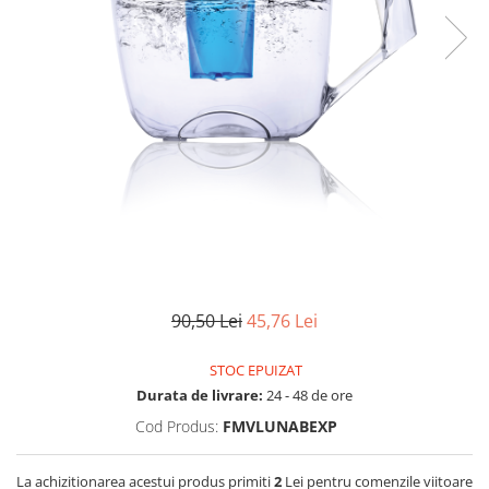
Lampi UV de schimb
Rezervoare
Medii de filtrare
Pompe de presiune
Conectori statie
Contoare si debitmetre
Accesorii diverse
Robineti
90,50 Lei
45,76 Lei
STOC EPUIZAT
Durata de livrare:
24 - 48 de ore
Cod Produs:
FMVLUNABEXP
La achizitionarea acestui produs primiti
2
Lei pentru comenzile viitoare