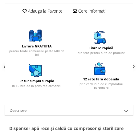
Adauga la Favorite
Cere informatii
Livrare GRATUITA
Livrare rapidă
pentru toate comenzile peste 600 de
din stoc pentru sute de produse
lei
12 rate fara dobanda
Retur simplu si rapid
prin cardurile de cumparaturi
in 15 zile de la primirea comenzii
partenere
Descriere
Dispenser apă rece și caldă cu compresor și sterilizare