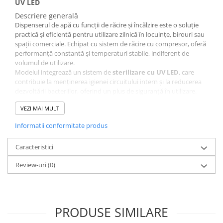
UV LED
Descriere generală
Dispenserul de apă cu funcții de răcire și încălzire este o soluție
practică și eficientă pentru utilizare zilnică în locuințe, birouri sau
spații comerciale. Echipat cu sistem de răcire cu compresor, oferă
performanță constantă și temperaturi stabile, indiferent de
volumul de utilizare.
Modelul integrează un sistem de
sterilizare cu UV LED
, care
contribuie la menținerea igienei circuitului intern și la reducerea
dezvoltării bacteriilor, oferind un plus de siguranță în utilizare.
VEZI MAI MULT
Informatii conformitate produs
Funcționalitate
Caracteristici
Apă rece: 5–10°C
Apă caldă: până la 95°C
Review-uri
(0)
Răcire cu compresor pentru eficiență ridicată
Debit apă rece: 2 L/h
Debit apă caldă: 6 L/h
Operare simplă și intuitivă
PRODUSE SIMILARE