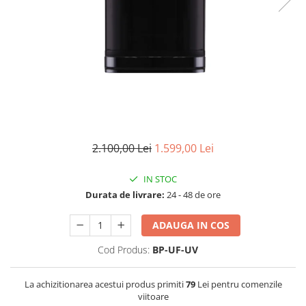
Lampi UV de schimb
Rezervoare
Medii de filtrare
Pompe de presiune
Conectori statie
Contoare si debitmetre
Accesorii diverse
Robineti
2.100,00 Lei
1.599,00 Lei
IN STOC
Durata de livrare:
24 - 48 de ore
ADAUGA IN COS
Cod Produs:
BP-UF-UV
La achizitionarea acestui produs primiti
79
Lei pentru comenzile
viitoare