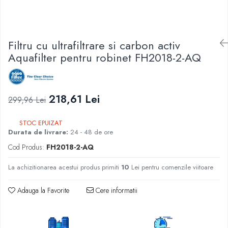
Lampi UV de schimb
Rezervoare
Medii de filtrare
Filtru cu ultrafiltrare si carbon activ
Pompe de presiune
Aquafilter pentru robinet FH2018-2-AQ
Conectori statie
Contoare si debitmetre
Accesorii diverse
218,61 Lei
299,96 Lei
Robineti
STOC EPUIZAT
Durata de livrare:
24 - 48 de ore
Cod Produs:
FH2018-2-AQ
La achizitionarea acestui produs primiti
10
Lei pentru comenzile viitoare
Adauga la Favorite
Cere informatii