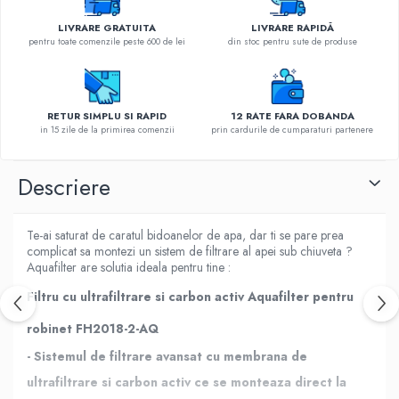
LIVRARE GRATUITA
LIVRARE RAPIDĂ
pentru toate comenzile peste 600 de lei
din stoc pentru sute de produse
RETUR SIMPLU SI RAPID
12 RATE FARA DOBANDA
in 15 zile de la primirea comenzii
prin cardurile de cumparaturi partenere
Descriere
Te-ai saturat de caratul bidoanelor de apa, dar ti se pare prea
complicat sa montezi un sistem de filtrare al apei sub chiuveta ?
Aquafilter are solutia ideala pentru tine :
Filtru cu ultrafiltrare si carbon activ Aquafilter pentru
robinet FH2018-2-AQ
- Sistemul de filtrare avansat cu membrana de
ultrafiltrare si carbon activ ce se monteaza direct la