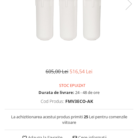
Filtre speciale
Filtre Casnice
Consumabile
Cartuse 5"
Cartuse clasice 10"
Cartuse slim 20"
Cartuse Big Blue 10"
605,00 Lei
516,54 Lei
Cartuse Big Blue 20"
Seturi de cartuse
STOC EPUIZAT
Mansoane Cintropur
Durata de livrare:
24 - 48 de ore
Membrane osmoza inversa
Cod Produs:
FMV3ECO-AK
Membrana Ultrafiltrare
La achizitionarea acestui produs primiti
25
Lei pentru comenzile
Cartuse In-Line
viitoare
Cartuse diverse
Adauga la Favorite
Cere informatii