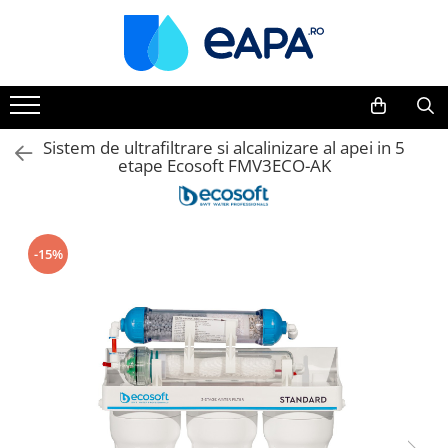
Toate Produsele
Dedurizare
Dedurizator tip Cabinet
Sistem de ultrafiltrare si alcalinizare al apei in 5
etape Ecosoft FMV3ECO-AK
Dedurizator Simplex
Dedurizator Duplex
Carcase si filtre
Filtre 5"
-15%
Filtre 10"
Filtre 20" slim
Filtre Big Blue 10"
Filtre Big Blue 20"
Filtre Cintropur
Sisteme duplex / triplex