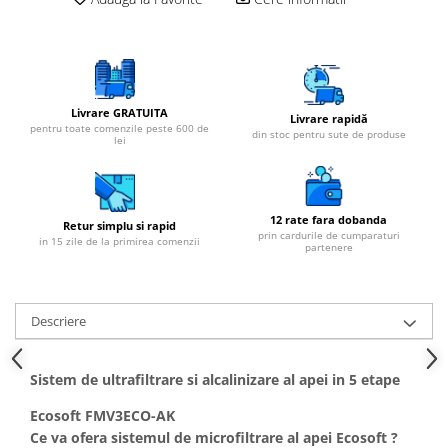
Cartuse atipice
Lampi UV de schimb
Sisteme de filtrare
Microfiltrare
Livrare GRATUITA
Livrare rapidă
Ultrafiltrare
pentru toate comenzile peste 600 de
din stoc pentru sute de produse
lei
Sterilizare cu UV
Dozatoare
Osmoza inversa
12 rate fara dobanda
Retur simplu si rapid
prin cardurile de cumparaturi
Sisteme fara pompa de presiune
in 15 zile de la primirea comenzii
partenere
Sisteme cu pompa de presiune
Sisteme cu flux direct
Descriere
Sisteme profesionale
Statii automate
Sistem de ultrafiltrare si alcalinizare al apei in 5 etape
ECOMIX
Ecosoft FMV3ECO-AK
Deferizare cu Pyrolox
Ce va ofera sistemul de microfiltrare al apei Ecosoft ?