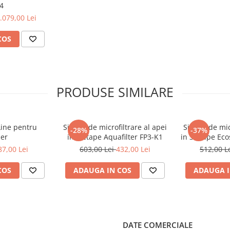
4
cm²
.079,00 Lei
cm²
COS
cm²
cm²
cm²
PRODUSE SIMILARE
cm²
Line pentru
Sistem de microfiltrare al apei
Sistem de mic
-28%
-37%
der
in 3 etape Aquafilter FP3-K1
in 3 etape Ec
87,00 Lei
603,00 Lei
432,00 Lei
512,00 L
COS
ADAUGA IN COS
ADAUGA I
DATE COMERCIALE