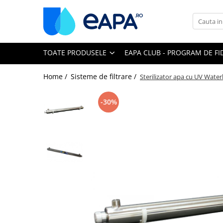
Toate Produsele
TOATE PRODUSELE
EAPA CLUB - PROGRAM DE FI
Dedurizare
Dedurizator tip Cabinet
Home /
Sisteme de filtrare /
Sterilizator apa cu UV Water
Dedurizator Simplex
Dedurizator Duplex
-30%
Carcase si filtre
Filtre 5"
Filtre 10"
Filtre 20" slim
Filtre Big Blue 10"
Filtre Big Blue 20"
Filtre Cintropur
Sisteme duplex / triplex