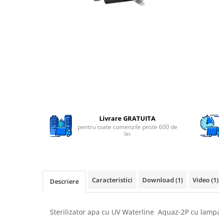
Filtre speciale
Filtre Casnice
Consumabile
Cartuse 5"
Cartuse clasice 10"
Cartuse slim 20"
Cartuse Big Blue 10"
Cartuse Big Blue 20"
Livrare GRATUITA
pentru toate comenzile peste 600 de
Seturi de cartuse
lei
Mansoane Cintropur
Membrane osmoza inversa
Membrana Ultrafiltrare
Caracteristici
Download (1)
Video
(1)
Descriere
Cartuse In-Line
Cartuse diverse
Sterilizator apa cu UV Waterline Aquaz-2P cu lamp