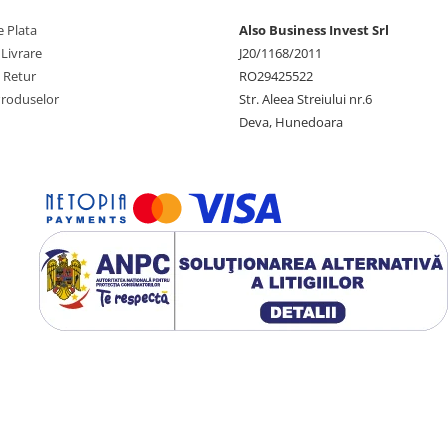
 Plata
Also Business Invest Srl
 Livrare
J20/1168/2011
e Retur
RO29425522
Produselor
Str. Aleea Streiului nr.6
tilizat ( tub inox, tub quartz,
Deva, Hunedoara
atea
apei
.
l in care
apa se incadreaza in