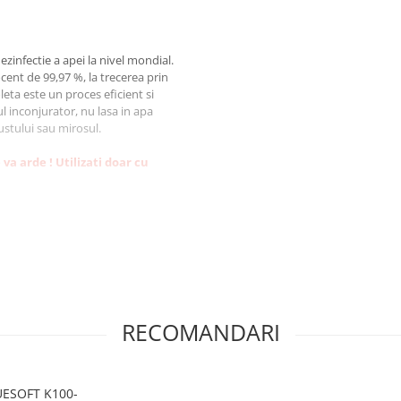
ezinfectie a apei la nivel mondial.
ocent de 99,97 %, la trecerea prin
leta este un proces eficient si
ul inconjurator, nu lasa in apa
stului sau mirosul.
a arde ! Utilizati doar cu
 organisme primitive
stria de prelucrare a alimentelor
RECOMANDARI
ta
99%)
cm²
UESOFT K100-