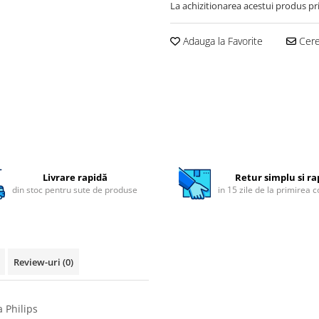
La achizitionarea acestui produs pr
Adauga la Favorite
Cere 
Livrare rapidă
Retur simplu si ra
din stoc pentru sute de produse
in 15 zile de la primirea 
Review-uri
(0)
a Philips