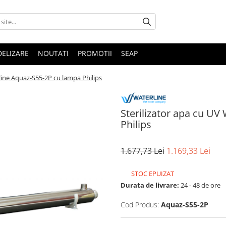
DELIZARE
NOUTATI
PROMOTII
SEAP
line Aquaz-S55-2P cu lampa Philips
Sterilizator apa cu UV
Philips
1.677,73 Lei
1.169,33 Lei
STOC EPUIZAT
Durata de livrare:
24 - 48 de ore
Cod Produs:
Aquaz-S55-2P