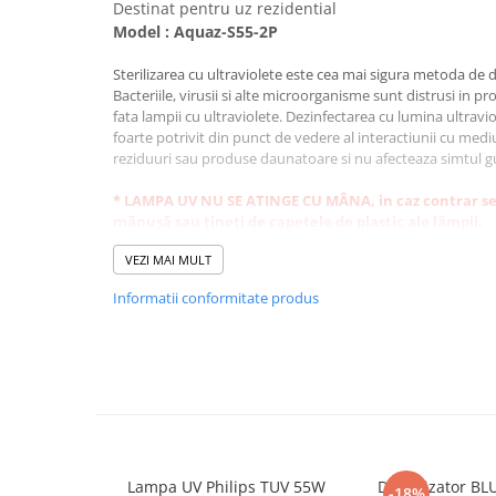
Cartuse atipice
Destinat pentru uz rezidential
Model : Aquaz-S55-2P
Lampi UV de schimb
Sisteme de filtrare
Sterilizarea cu ultraviolete este cea mai sigura metoda de d
Bacteriile, virusii si alte microorganisme sunt distrusi in pr
Microfiltrare
fata lampii cu ultraviolete. Dezinfectarea cu lumina ultravio
Ultrafiltrare
foarte potrivit din punct de vedere al interactiunii cu medi
reziduuri sau produse daunatoare si nu afecteaza simtul gu
Sterilizare cu UV
* LAMPA UV NU SE ATINGE CU MÂNA, in caz contrar se v
Dozatoare
mănușă sau țineți de capetele de plastic ale lămpii.
Osmoza inversa
Aplicaţii:
VEZI MAI MULT
- uciderea sau inactivarea bacteriilor, a virusilor si a altor
Sisteme fara pompa de presiune
- dezinfectarea apei din spitale, medii farmaceutice si indu
Informatii conformitate produs
Sisteme cu pompa de presiune
- dezinfectarea apei potabile si piscine.
Sisteme cu flux direct
Sisteme profesionale
Doza UV necesara Inactivarii
Statii automate
Agent Patogen
Eficien
ECOMIX
4-Log (99.
Deferizare cu Pyrolox
Giardia lamblia cysts
1.7 mJ/ 
Lampa UV Philips TUV 55W
Dedurizator BL
-18%