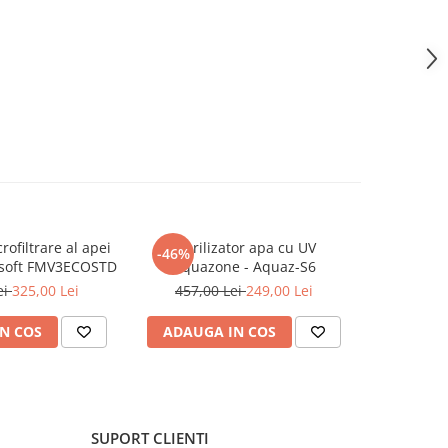
rofiltrare al apei
Sterilizator apa cu UV
Steril
-46%
-26%
osoft FMV3ECOSTD
Aquazone - Aquaz-S6
Aquazo
ei
325,00 Lei
457,00 Lei
249,00 Lei
1.678,0
N COS
ADAUGA IN COS
ADAUG
SUPORT CLIENTI