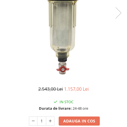
Lampi UV de schimb
Rezervoare
Medii de filtrare
Pompe de presiune
Conectori statie
Contoare si debitmetre
Accesorii diverse
Robineti
2.543,00 Lei
1.157,00 Lei
IN STOC
Durata de livrare:
24-48 ore
ADAUGA IN COS