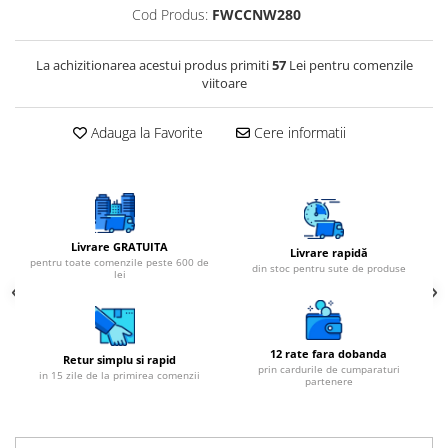
Cod Produs:
FWCCNW280
La achizitionarea acestui produs primiti
57
Lei pentru comenzile
viitoare
Adauga la Favorite
Cere informatii
Livrare GRATUITA
Livrare rapidă
pentru toate comenzile peste 600 de
din stoc pentru sute de produse
lei
12 rate fara dobanda
Retur simplu si rapid
prin cardurile de cumparaturi
in 15 zile de la primirea comenzii
partenere