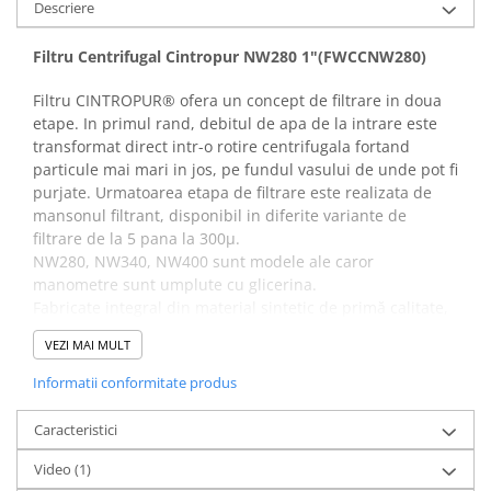
Descriere
Filtru Centrifugal Cintropur NW280 1"(FWCCNW280)
Filtru CINTROPUR® ofera un concept de filtrare in doua
etape. In primul rand, debitul de apa de la intrare este
transformat direct intr-o rotire centrifugala fortand
particule mai mari in jos, pe fundul vasului de unde pot fi
purjate. Urmatoarea etapa de filtrare este realizata de
mansonul filtrant, disponibil in diferite variante de
filtrare de la 5 pana la 300μ.
NW280, NW340, NW400 sunt modele ale caror
manometre sunt umplute cu glicerina.
Fabricate integral din material sintetic de primă calitate,
filtrele CINTROPUR® sunt potrivite perfect pentru
VEZI MAI MULT
domeniul alimentar și filtrarea apei potabile.
Informatii conformitate produs
PRINCIPALELE AVANTAJE:
efectul centrifugal
Caracteristici
cădere de presiune scăzută
Video
(1)
debit constant ridicat