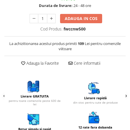
Durata de livrare:
24 - 48 ore
ADAUGA IN COS
Cod Produs:
fwccnw500
La achizitionarea acestui produs primiti
109
Lei pentru comenzile
viitoare
Adauga la Favorite
Cere informatii
Livrare GRATUITA
Livrare rapidă
pentru toate comenzile peste 600 de
din stoc pentru sute de produse
lei
12 rate fara dobanda
Retur simplu si rapid