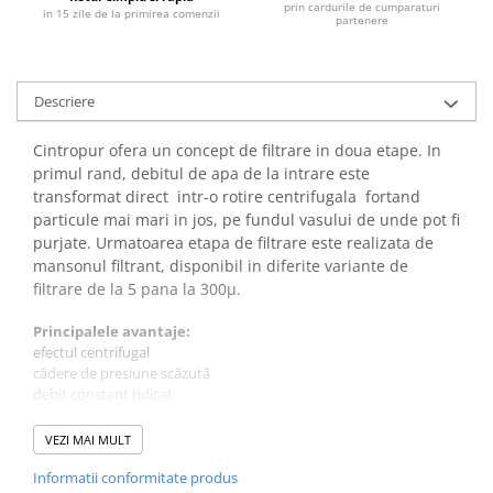
prin cardurile de cumparaturi
in 15 zile de la primirea comenzii
partenere
Descriere
Cintropur ofera un concept de filtrare in doua etape. In
primul rand, debitul de apa de la intrare este
transformat direct intr-o rotire centrifugala fortand
particule mai mari in jos, pe fundul vasului de unde pot fi
purjate. Urmatoarea etapa de filtrare este realizata de
mansonul filtrant, disponibil in diferite variante de
filtrare de la 5 pana la 300μ.
Principalele avantaje:
efectul centrifugal
cădere de presiune scăzută
debit constant ridicat
gamă largă de mansoane pentru filtrare
manson de unica folosinta sau lavabil
VEZI MAI MULT
conceptul profesional
Luând în considerare aspectele ecologice și economice, există
Informatii conformitate produs