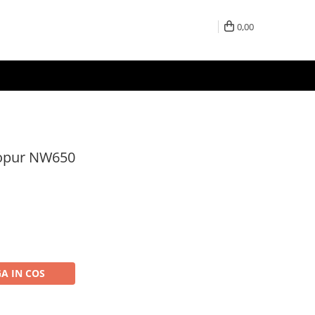
0,00
tropur NW650
A IN COS