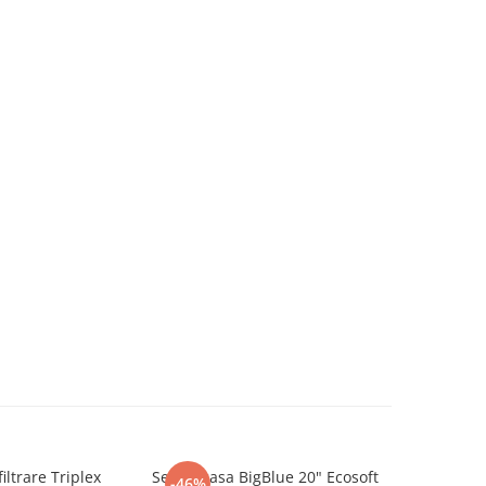
iltrare Triplex
Set carcasa BigBlue 20" Ecosoft
Filtru anti
-46%
-46%