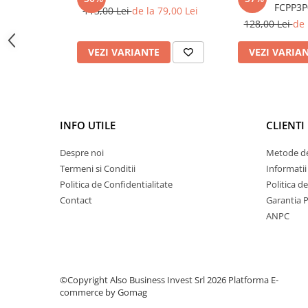
Deferizare cu BIRM
FCPP3P
113,00 Lei
de la 79,00 Lei
128,00 Lei
de 
Zeolit / Turbidex
Carbune Activ
VEZI VARIANTE
VEZI VARIA
Filter AG
Eliminare nitriti / nitrati
Pompe dozatoare
INFO UTILE
CLIENTI
Componente si accesorii
Baterii purificator
Despre noi
Metode de
Termeni si Conditii
Informatii
Carcase de schimb
Politica de Confidentialitate
Politica d
Chei strangere
Contact
Garantia 
Cleme si suporti
ANPC
Conectori si fitinguri
Componente filtre
Furtun
©Copyright Also Business Invest Srl 2026
Platforma E-
commerce by Gomag
Garnituri si oringuri