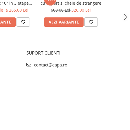
 10" in 3 etape
cu suport si cheie de strangere
de spăl
HPRCLx-3B-TRIPLE
e la 265,00 Lei
600,00 Lei
326,00 Lei
123,
IANTE
VEZI VARIANTE
ADAUG
SUPORT CLIENTI
contact@eapa.ro