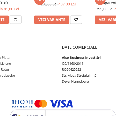
01x0
transparent
498,00 Lei
437,00 Lei
Aquafilter F
la 81,00 Lei
395,00 Lei
d
NTE
VEZI VARIANTE
VEZI VAR
DATE COMERCIALE
 Plata
Also Business Invest Srl
 Livrare
J20/1168/2011
e Retur
RO29425522
Produselor
Str. Aleea Streiului nr.6
Deva, Hunedoara