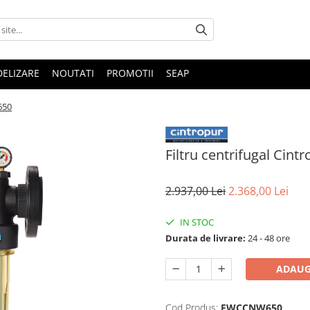
DELIZARE
NOUTATI
PROMOTII
SEAP
650
Filtru centrifugal Cin
2.937,00 Lei
2.368,00 Lei
IN STOC
Durata de livrare:
24 - 48 ore
ADAUG
Cod Produs:
FWCCNW650