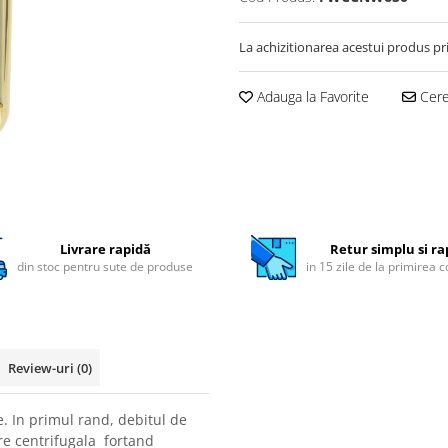
La achizitionarea acestui produs pr
Adauga la Favorite
Cere 
Livrare rapidă
Retur simplu si ra
din stoc pentru sute de produse
in 15 zile de la primirea 
Review-uri
(0)
e. In primul rand, debitul de
ire centrifugala fortand