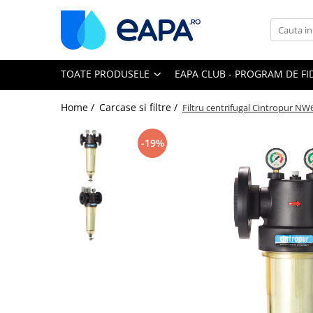
Toate Produsele
TOATE PRODUSELE
EAPA CLUB - PROGRAM DE FI
Dedurizare
Dedurizator tip Cabinet
Home /
Carcase si filtre /
Filtru centrifugal Cintropur NW
Dedurizator Simplex
Dedurizator Duplex
-19%
Carcase si filtre
Filtre 5"
Filtre 10"
Filtre 20" slim
Filtre Big Blue 10"
Filtre Big Blue 20"
Filtre Cintropur
Sisteme duplex / triplex