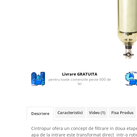
Filtre speciale
Filtre Casnice
Consumabile
Cartuse 5"
Cartuse clasice 10"
Cartuse slim 20"
Cartuse Big Blue 10"
Cartuse Big Blue 20"
Livrare GRATUITA
pentru toate comenzile peste 600 de
Seturi de cartuse
lei
Mansoane Cintropur
Membrane osmoza inversa
Membrana Ultrafiltrare
Caracteristici
Video
(1)
Fisa Produs
Descriere
Cartuse In-Line
Cintropur ofera un concept de filtrare in doua etap
Cartuse diverse
apa de la intrare este transformat direct intr-o rot