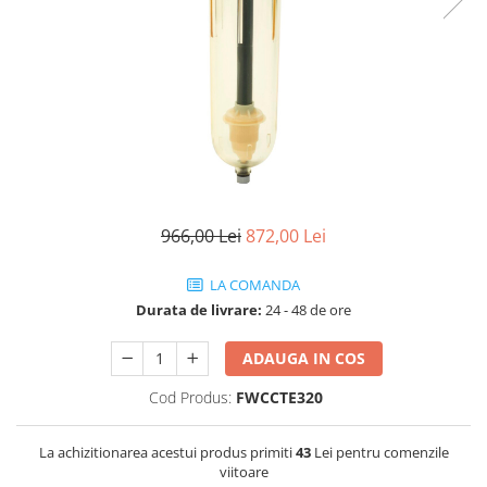
Filtre speciale
Filtre Casnice
Consumabile
Cartuse 5"
Cartuse clasice 10"
Cartuse slim 20"
Cartuse Big Blue 10"
966,00 Lei
872,00 Lei
Cartuse Big Blue 20"
LA COMANDA
Seturi de cartuse
Durata de livrare:
24 - 48 de ore
Mansoane Cintropur
Membrane osmoza inversa
ADAUGA IN COS
Membrana Ultrafiltrare
Cod Produs:
FWCCTE320
Cartuse In-Line
La achizitionarea acestui produs primiti
43
Lei pentru comenzile
Cartuse diverse
viitoare