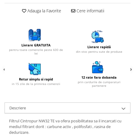
Cartuse atipice
Lampi UV de schimb
Adauga la Favorite
Cere informatii
Sisteme de filtrare
Microfiltrare
Ultrafiltrare
Livrare GRATUITA
Sterilizare cu UV
Livrare rapidă
pentru toate comenzile peste 600 de
din stoc pentru sute de produse
lei
Dozatoare
Osmoza inversa
Sisteme fara pompa de presiune
12 rate fara dobanda
Retur simplu si rapid
Sisteme cu pompa de presiune
prin cardurile de cumparaturi
in 15 zile de la primirea comenzii
partenere
Sisteme cu flux direct
Sisteme profesionale
Descriere
Statii automate
ECOMIX
Filtrul Cintropur NW32 TE va ofera posibilitatea sa il incarcati cu
mediul filtrant dorit : carbune activ , polifosfati , rasina de
Deferizare cu Pyrolox
dedurizare.