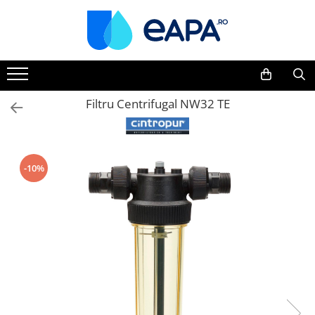
Toate Produsele
Dedurizare
Dedurizator tip Cabinet
Filtru Centrifugal NW32 TE
Dedurizator Simplex
Dedurizator Duplex
Carcase si filtre
-10%
Filtre 5"
Filtre 10"
Filtre 20" slim
Filtre Big Blue 10"
Filtre Big Blue 20"
Filtre Cintropur
Sisteme duplex / triplex