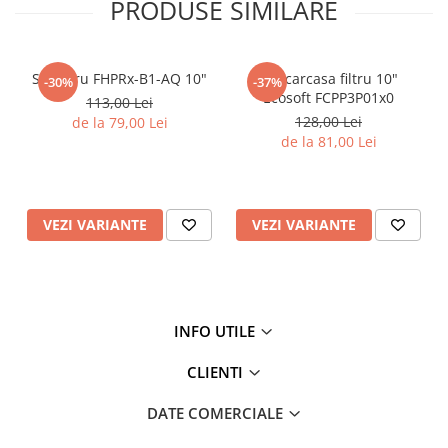
PRODUSE SIMILARE
Testere si Masurare
Valve si Automatizari
Set filtru FHPRx-B1-AQ 10"
Set carcasa filtru 10"
Surse alimentare
-30%
-37%
Ecosoft FCPP3P01x0
113,00 Lei
Tub quartz
128,00 Lei
de la 79,00 Lei
Rezervoare
de la 81,00 Lei
Medii de filtrare
Pompe de presiune
VEZI VARIANTE
VEZI VARIANTE
Conectori statie
Contoare si debitmetre
Accesorii diverse
Robineti
INFO UTILE
CLIENTI
DATE COMERCIALE