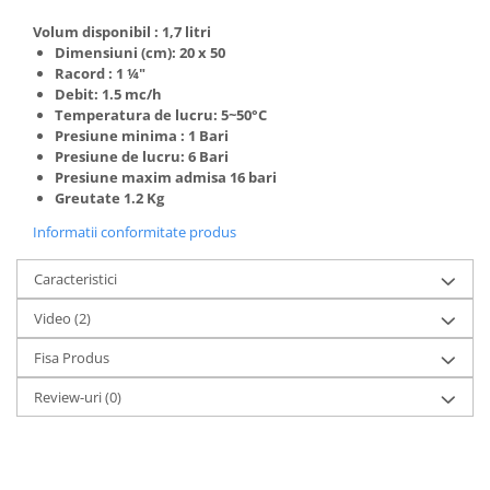
Deferizare cu BIRM
Volum disponibil : 1,7 litri
Zeolit / Turbidex
Dimensiuni (cm): 20 x 50
Carbune Activ
Racord :
1 ¼"
Debit: 1.5 mc/h
Filter AG
Temperatura de lucru: 5~50°C
Presiune minima : 1 Bari
Eliminare nitriti / nitrati
Presiune de lucru: 6 Bari
Pompe dozatoare
Presiune maxim admisa 16 bari
Greutate 1.2 Kg
Componente si accesorii
Informatii conformitate produs
Baterii purificator
Carcase de schimb
Caracteristici
Chei strangere
Video
(2)
Cleme si suporti
Fisa Produs
Conectori si fitinguri
Review-uri
(0)
Componente filtre
Furtun
Garnituri si oringuri