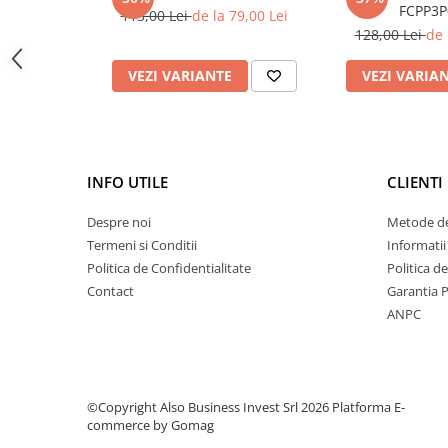
Deferizare cu BIRM
FCPP3P
113,00 Lei
de la 79,00 Lei
128,00 Lei
de 
Zeolit / Turbidex
Carbune Activ
VEZI VARIANTE
VEZI VARIA
Filter AG
Eliminare nitriti / nitrati
Pompe dozatoare
INFO UTILE
CLIENTI
Componente si accesorii
Baterii purificator
Despre noi
Metode de
Termeni si Conditii
Informatii
Carcase de schimb
Politica de Confidentialitate
Politica d
Chei strangere
Contact
Garantia 
Cleme si suporti
ANPC
Conectori si fitinguri
Componente filtre
Furtun
©Copyright Also Business Invest Srl 2026
Platforma E-
commerce by Gomag
Garnituri si oringuri