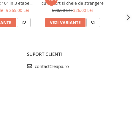
 10" in 3 etape
cu suport si cheie de strangere
de spăl
HPRCLx-3B-TRIPLE
e la 265,00 Lei
600,00 Lei
326,00 Lei
123,
IANTE
VEZI VARIANTE
ADAUG
SUPORT CLIENTI
contact@eapa.ro