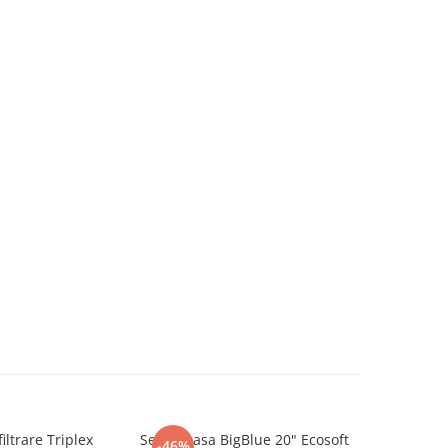
iltrare Triplex
Set carcasa BigBlue 20" Ecosoft
Filtru anti
-46%
-46%