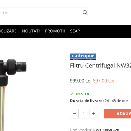
DELIZARE
NOUTATI
PROMOTII
SEAP
Filtru Centrifugal NW3
999,00 Lei
697,00 Lei
IN STOC
Durata de livrare:
24 - 48 de ore
ADAUG
Cod Produs:
FWCCNW320