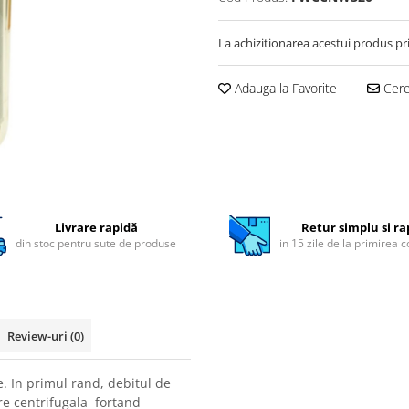
La achizitionarea acestui produs pr
Adauga la Favorite
Cere 
Livrare rapidă
Retur simplu si ra
din stoc pentru sute de produse
in 15 zile de la primirea 
Review-uri
(0)
e. In primul rand, debitul de
ire centrifugala fortand