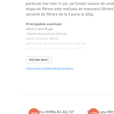
Cartuse atipice
particule mai mari in jos, pe fundul vasului de und
Lampi UV de schimb
etapa de filtrare este realizata de mansonul filtrant,
variante de filtrare de la 5 pana la 300μ.
Sisteme de filtrare
Microfiltrare
Principalele avantaje:
efectul centrifugal
Ultrafiltrare
cădere de presiune scăzută
debit constant ridicat
Sterilizare cu UV
gamă largă de mansoane pentru filtrare
Dozatoare
manson de unica folosinta sau lavabil
conceptul profesional
Osmoza inversa
Luând în considerare aspectele ecologice și economice, ex
VEZI MAI MULT
Sisteme fara pompa de presiune
care trebuie să fie înlocuit la fiecare 6 luni.Realizat dintr-un
prima clasa, Cintropur iese în evidență prin robustețea și fi
Informatii conformitate produs
Sisteme cu pompa de presiune
Dimensiuni (cm): 20 x 50
Sisteme cu flux direct
Racord :
1 ¼"
Debit: 6.5 mc/h
Sisteme profesionale
Temperatura de lucru: 5~50°C
Presiune minima : 1 Bari
Statii automate
Presiune de lucru: 6 Bari
ECOMIX
Presiune maxim admisa 16 bari
Greutate 1.2 Kg
Deferizare cu Pyrolox
Set filtru FHPRx-B1-AQ 10"
Set carcasa filt
-30%
-37%