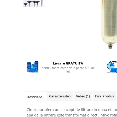
Filtre speciale
Filtre Casnice
Consumabile
Cartuse 5"
Cartuse clasice 10"
Cartuse slim 20"
Cartuse Big Blue 10"
Cartuse Big Blue 20"
Livrare GRATUITA
pentru toate comenzile peste 600 de
Seturi de cartuse
lei
Mansoane Cintropur
Membrane osmoza inversa
Membrana Ultrafiltrare
Caracteristici
Video
(1)
Fisa Produs
Descriere
Cartuse In-Line
Cintropur ofera un concept de filtrare in doua etap
Cartuse diverse
apa de la intrare este transformat direct intr-o rot