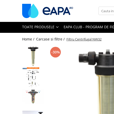
Toate Produsele
TOATE PRODUSELE
EAPA CLUB - PROGRAM DE FI
Dedurizare
Dedurizator tip Cabinet
Home /
Carcase si filtre /
Filtru Centrifugal NW32
Dedurizator Simplex
Dedurizator Duplex
-30%
Carcase si filtre
Filtre 5"
Filtre 10"
Filtre 20" slim
Filtre Big Blue 10"
Filtre Big Blue 20"
Filtre Cintropur
Sisteme duplex / triplex