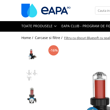
Toate Produsele
TOATE PRODUSELE
EAPA CLUB - PROGRAM DE FI
Dedurizare
Dedurizator tip Cabinet
Home /
Carcase si filtre /
Filtru cu discuri Bluesoft cu s
Dedurizator Simplex
Dedurizator Duplex
-16%
Carcase si filtre
Filtre 5"
Filtre 10"
Filtre 20" slim
Filtre Big Blue 10"
Filtre Big Blue 20"
Filtre Cintropur
Sisteme duplex / triplex