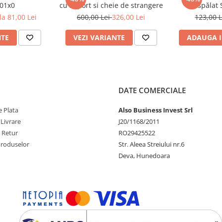
01x0
cu suport si cheie de strangere
de spălat 
 activată, astfel încât nu este
la 81,00 Lei
600,00 Lei
326,00 Lei
123,00 
ât să poată fi montat în diferite
NTE
VEZI VARIANTE
ADAUGA I
DATE COMERCIALE
 Plata
Also Business Invest Srl
 Livrare
J20/1168/2011
e Retur
RO29425522
Produselor
Str. Aleea Streiului nr.6
Deva, Hunedoara