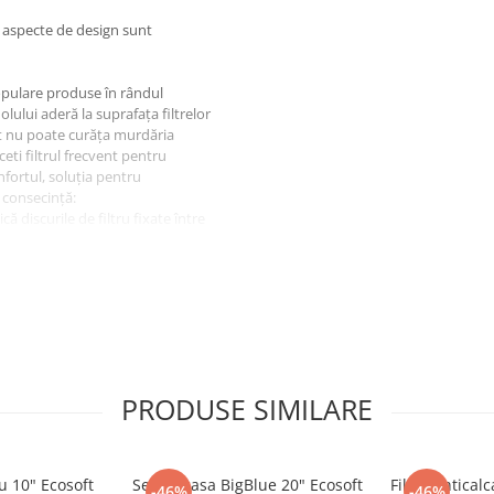
i aspecte de design sunt
opulare produse în rândul
lului aderă la suprafața filtrelor
nt nu poate curăța murdăria
ceti filtrul frecvent pentru
nfortul, soluția pentru
 consecință:
că discurile de filtru fixate între
e discurile. Discurile care se
iproc foarte eficient. Operatiunea
re de presiune scăzută datorită
PRODUSE SIMILARE
rebuie schimbate foarte rar.
ru 10" Ecosoft
Set carcasa BigBlue 20" Ecosoft
Filtru antical
.
-46%
-46%