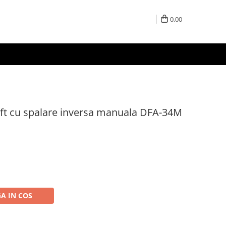
0,00
soft cu spalare inversa manuala DFA-34M
A IN COS