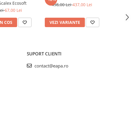
Scalex Ecosoft
498,00 Lei
437,00 Lei
Lei
67,00 Lei
2.250,0
N COS
VEZI VARIANTE
ADAUG
SUPORT CLIENTI
contact@eapa.ro