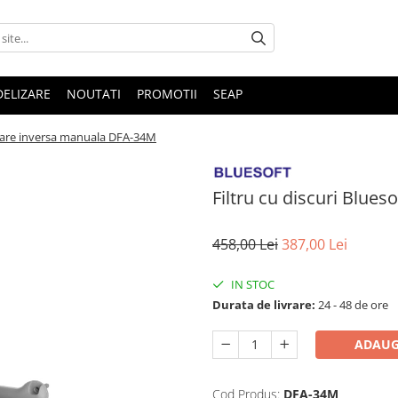
DELIZARE
NOUTATI
PROMOTII
SEAP
palare inversa manuala DFA-34M
Filtru cu discuri Blue
458,00 Lei
387,00 Lei
IN STOC
Durata de livrare:
24 - 48 de ore
ADAUG
Cod Produs:
DFA-34M