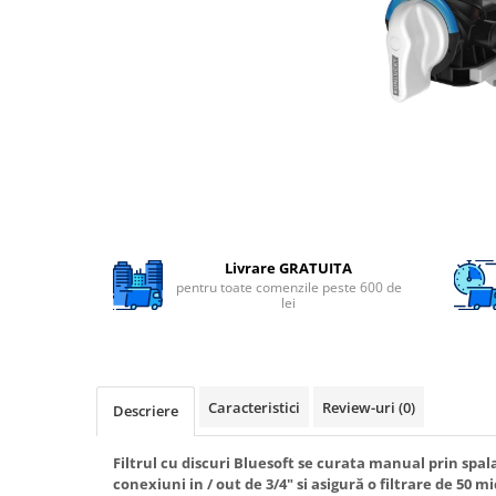
Filtre speciale
Filtre Casnice
Consumabile
Cartuse 5"
Cartuse clasice 10"
Cartuse slim 20"
Cartuse Big Blue 10"
Cartuse Big Blue 20"
Livrare GRATUITA
pentru toate comenzile peste 600 de
Seturi de cartuse
lei
Mansoane Cintropur
Membrane osmoza inversa
Membrana Ultrafiltrare
Caracteristici
Review-uri
(0)
Descriere
Cartuse In-Line
Filtrul cu discuri Bluesoft se curata manual prin spal
Cartuse diverse
conexiuni in / out de 3/4" si asigură o filtrare de 50 mi