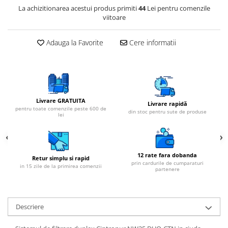
Cartuse atipice
La achizitionarea acestui produs primiti
44
Lei pentru comenzile
Lampi UV de schimb
viitoare
Sisteme de filtrare
Adauga la Favorite
Cere informatii
Microfiltrare
Ultrafiltrare
Sterilizare cu UV
Dozatoare
Livrare GRATUITA
Livrare rapidă
Osmoza inversa
pentru toate comenzile peste 600 de
din stoc pentru sute de produse
lei
Sisteme fara pompa de presiune
Sisteme cu pompa de presiune
Sisteme cu flux direct
12 rate fara dobanda
Retur simplu si rapid
prin cardurile de cumparaturi
in 15 zile de la primirea comenzii
Sisteme profesionale
partenere
Statii automate
ECOMIX
Descriere
Deferizare cu Pyrolox