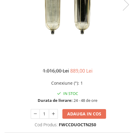
Filtre speciale
Filtre Casnice
Consumabile
Cartuse 5"
Cartuse clasice 10"
Cartuse slim 20"
Cartuse Big Blue 10"
1.016,00 Lei
889,00 Lei
Cartuse Big Blue 20"
Seturi de cartuse
Conexiune (")
:
1
Mansoane Cintropur
IN STOC
Membrane osmoza inversa
Durata de livrare:
24 - 48 de ore
Membrana Ultrafiltrare
ADAUGA IN COS
Cartuse In-Line
Cod Produs:
FWCCDUOCTN250
Cartuse diverse