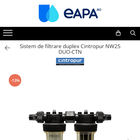
Toate Produsele
Dedurizare
Dedurizator tip Cabinet
Sistem de filtrare duplex Cintropur NW25
DUO-CTN
Dedurizator Simplex
Dedurizator Duplex
Carcase si filtre
Filtre 5"
-13%
Filtre 10"
Filtre 20" slim
Filtre Big Blue 10"
Filtre Big Blue 20"
Filtre Cintropur
Sisteme duplex / triplex