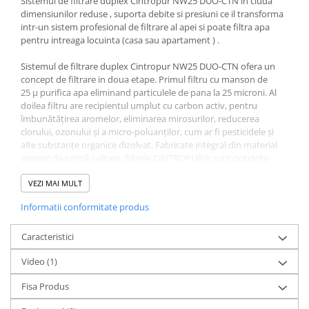
Sistemul de filtrare duplex Cintropur NW25 DUO-CTN in ciuda
Deferizare cu BIRM
dimensiunilor reduse , suporta debite si presiuni ce il transforma
Zeolit / Turbidex
intr-un sistem profesional de filtrare al apei si poate filtra apa
pentru intreaga locuinta (casa sau apartament ) .
Carbune Activ
Sistemul de filtrare duplex Cintropur NW25 DUO-CTN ofera un
Filter AG
concept de filtrare in doua etape. Primul filtru cu manson de
Eliminare nitriti / nitrati
25 μ purifica apa eliminand particulele de pana la 25 microni. Al
doilea filtru are recipientul umplut cu carbon activ, pentru
Pompe dozatoare
îmbunătățirea aromelor, eliminarea mirosurilor, reducerea
Componente si accesorii
clorului, ozonului și a micro-poluanților, cum ar fi pesticidele și
alte substanțe organice dizolvat. Fabricate integral din material
Baterii purificator
sintetic de primă calitate, filtrele CINTROPUR® sunt potrivite
Carcase de schimb
perfect pentru domeniul alimentar și filtrarea apei potabile.
VEZI MAI MULT
Chei strangere
CARACTERISTICI TEHNICE:
Informatii conformitate produs
Racord : 3/4" sau 1”
Cleme si suporti
Temperatura de lucru: 5~50°C
Conectori si fitinguri
Caracteristici
Presiune minima : 1 Bar
Presiune de lucru: 10 Bari
Componente filtre
Video
(1)
Presiune maxim admisa 16 bari
Greutate : 2.2 kg
Furtun
Fisa Produs
Garnituri si oringuri
CONTINUT PACHET: