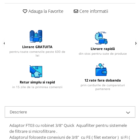
Cartuse atipice
Lampi UV de schimb
Adauga la Favorite
Cere informatii
Sisteme de filtrare
Microfiltrare
Ultrafiltrare
Livrare GRATUITA
Sterilizare cu UV
Livrare rapidă
pentru toate comenzile peste 600 de
din stoc pentru sute de produse
lei
Dozatoare
Osmoza inversa
Sisteme fara pompa de presiune
12 rate fara dobanda
Retur simplu si rapid
Sisteme cu pompa de presiune
prin cardurile de cumparaturi
in 15 zile de la primirea comenzii
partenere
Sisteme cu flux direct
Sisteme profesionale
Descriere
Statii automate
ECOMIX
Adaptor FT03 cu robinet 3/8" Quick Aquafilter pentru sistemele
de filtrare si microfiltrare .
Deferizare cu Pyrolox
Adaptorul foloseste conexiuni de 3/8" cu FE ( filet exterior ) si FI (