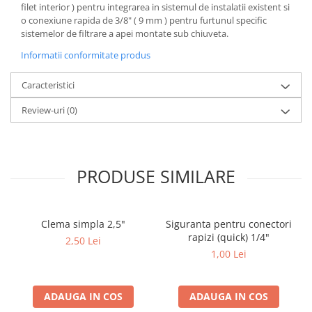
Deferizare cu BIRM
filet interior ) pentru integrarea in sistemul de instalatii existent si
o conexiune rapida de 3/8" ( 9 mm ) pentru furtunul specific
Zeolit / Turbidex
sistemelor de filtrare a apei montate sub chiuveta.
Carbune Activ
Informatii conformitate produs
Filter AG
Caracteristici
Eliminare nitriti / nitrati
Review-uri
(0)
Pompe dozatoare
Componente si accesorii
Baterii purificator
PRODUSE SIMILARE
Carcase de schimb
Chei strangere
Cleme si suporti
Clema simpla 2,5"
Siguranta pentru conectori
Conectori si fitinguri
rapizi (quick) 1/4"
2,50 Lei
1,00 Lei
Componente filtre
Furtun
ADAUGA IN COS
ADAUGA IN COS
Garnituri si oringuri