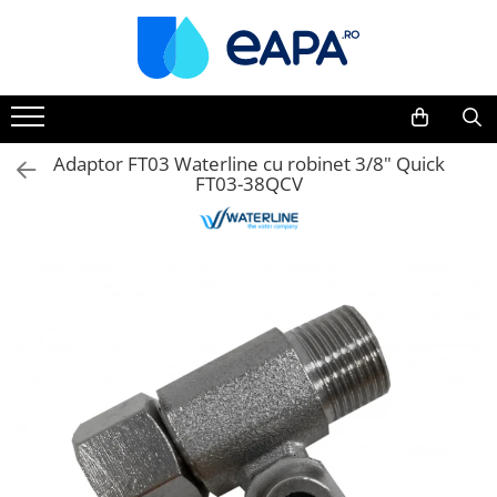
Toate Produsele
Dedurizare
Dedurizator tip Cabinet
Adaptor FT03 Waterline cu robinet 3/8" Quick
FT03-38QCV
Dedurizator Simplex
Dedurizator Duplex
Carcase si filtre
Filtre 5"
Filtre 10"
Filtre 20" slim
Filtre Big Blue 10"
Filtre Big Blue 20"
Filtre Cintropur
Sisteme duplex / triplex