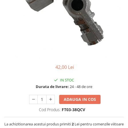
Filtre speciale
Filtre Casnice
Consumabile
Cartuse 5"
Cartuse clasice 10"
Cartuse slim 20"
Cartuse Big Blue 10"
Cartuse Big Blue 20"
42,00 Lei
Seturi de cartuse
IN STOC
Mansoane Cintropur
Durata de livrare:
24 - 48 de ore
Membrane osmoza inversa
ADAUGA IN COS
Membrana Ultrafiltrare
Cod Produs:
FT03-38QCV
Cartuse In-Line
Cartuse diverse
La achizitionarea acestui produs primiti
2
Lei pentru comenzile viitoare