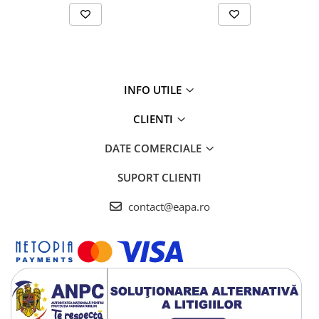
Testere si Masurare
Valve si Automatizari
Surse alimentare
Tub quartz
INFO UTILE
Rezervoare
CLIENTI
Medii de filtrare
Pompe de presiune
DATE COMERCIALE
Conectori statie
SUPORT CLIENTI
Contoare si debitmetre
contact@eapa.ro
Accesorii diverse
Robineti