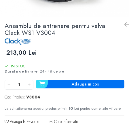
Lampi UV de schimb
Rezervoare
Medii de filtrare
Ansamblu de antrenare pentru valva
Pompe de presiune
Clack WS1 V3004
Conectori statie
Contoare si debitmetre
Accesorii diverse
213,00 Lei
Robineti
IN STOC
Durata de livrare:
24 - 48 de ore
Adauga in cos
Cod Produs:
V3004
La achizitionarea acestui produs primiti
10
Lei pentru comenzile viitoare
Adauga la Favorite
Cere informatii