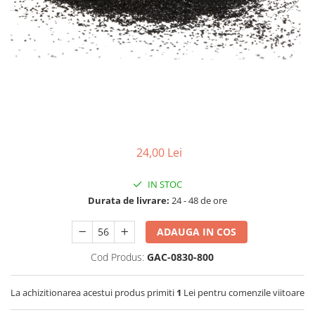
Filtre speciale
Filtre Casnice
Consumabile
Cartuse 5"
Cartuse clasice 10"
Cartuse slim 20"
Cartuse Big Blue 10"
24,00 Lei
Cartuse Big Blue 20"
IN STOC
Seturi de cartuse
Durata de livrare:
24 - 48 de ore
Mansoane Cintropur
Membrane osmoza inversa
ADAUGA IN COS
Membrana Ultrafiltrare
Cod Produs:
GAC-0830-800
Cartuse In-Line
La achizitionarea acestui produs primiti
1
Lei pentru comenzile viitoare
Cartuse diverse