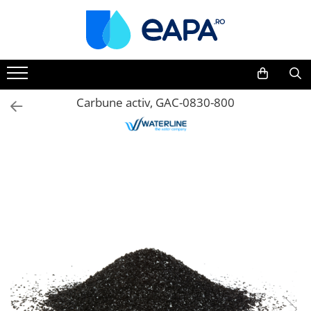
Toate Produsele
Dedurizare
Dedurizator tip Cabinet
Carbune activ, GAC-0830-800
Dedurizator Simplex
Dedurizator Duplex
Carcase si filtre
Filtre 5"
Filtre 10"
Filtre 20" slim
Filtre Big Blue 10"
Filtre Big Blue 20"
Filtre Cintropur
Sisteme duplex / triplex