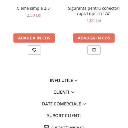
ioni, de posibile deteriorări datorate oxidării sau murdăririi
Testere si Masurare
Clema simpla 2,5"
Siguranta pentru conectori
organice.
Valve si Automatizari
rapizi (quick) 1/4"
2,50 Lei
1,00 Lei
Surse alimentare
Carbonul activ este o tehnică de tratare a apei favorizată datorită
Tub quartz
naturii sale multifuncționale și a faptului că nu adaugă nimic
ADAUGA IN COS
ADAUGA IN COS
Rezervoare
dăunător apei tratate.
Medii de filtrare
Pompe de presiune
Conectori statie
Contoare si debitmetre
INFO UTILE
Accesorii diverse
CLIENTI
Robineti
DATE COMERCIALE
SUPORT CLIENTI
contact@eapa.ro