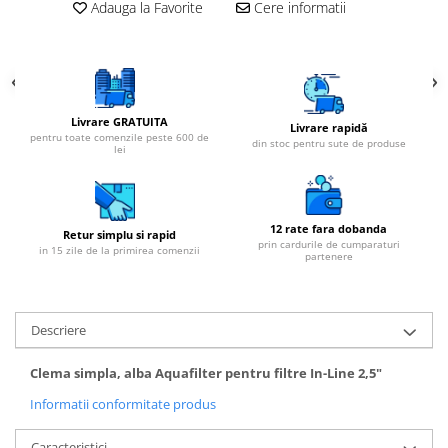
Adauga la Favorite
Cere informatii
Livrare GRATUITA
Livrare rapidă
pentru toate comenzile peste 600 de
din stoc pentru sute de produse
lei
12 rate fara dobanda
Retur simplu si rapid
prin cardurile de cumparaturi
in 15 zile de la primirea comenzii
partenere
Descriere
Clema simpla, alba Aquafilter pentru filtre In-Line 2,5"
Informatii conformitate produs
Caracteristici