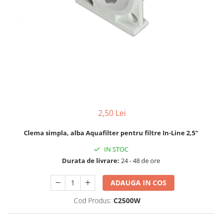
Lampi UV de schimb
Rezervoare
Medii de filtrare
Pompe de presiune
Conectori statie
Contoare si debitmetre
Accesorii diverse
Robineti
2,50 Lei
Clema simpla, alba Aquafilter pentru filtre In-Line 2,5"
IN STOC
Durata de livrare:
24 - 48 de ore
ADAUGA IN COS
Cod Produs:
C2500W